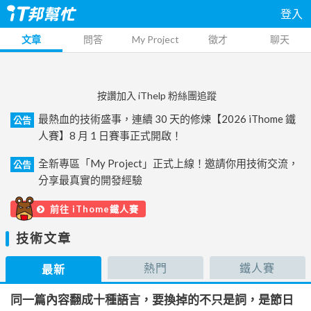
登入
文章
問答
My Project
徵才
聊天
按讚加入 iThelp 粉絲團追蹤
最熱血的技術盛事，連續 30 天的修煉【2026 iThome 鐵
公告
人賽】8 月 1 日賽事正式開啟！
全新專區「My Project」正式上線！邀請你用技術交流，
公告
分享最真實的開發經驗
前往 iThome鐵人賽
技術文章
熱門
鐵人賽
最新
同一篇內容翻成十種語言，要換掉的不只是詞，是節日