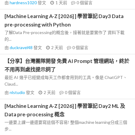
由
hardness1020
發文
1 天前
0
個留言
[Machine Learning A-Z [2026] ] 學習筆記 Day3 Data
pre-processing with Python
了解Data Pre-processing的概念後，接著就是要實作了 資料下載
的...
由
duckravel48
發文
2 天前
0
個留言
【分享】台灣團隊開發 免費 AI Prompt 管理網站，終於
不用再到處找提示詞了
最近 AI 幾乎已經變成每天工作都會用到的工具。像是 ChatGPT、
Claud...
由
nlstudio
發文
2 天前
0
個留言
[Machine Learning A-Z [2026] ] 學習筆記 Day2 ML 及
Data pre-processing 概念
一邊要上課一邊還要寫這個不容易! 整個machine learning分成三個
步...