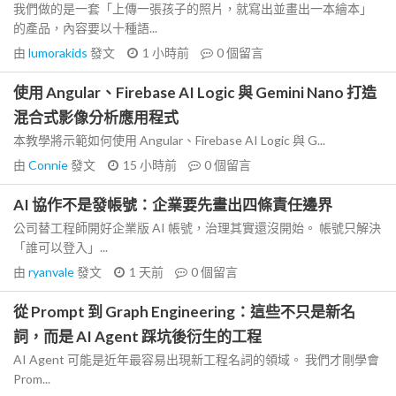
我們做的是一套「上傳一張孩子的照片，就寫出並畫出一本繪本」
的產品，內容要以十種語...
由
lumorakids
發文
1 小時前
0
個留言
使用 Angular、Firebase AI Logic 與 Gemini Nano 打造
混合式影像分析應用程式
本教學將示範如何使用 Angular、Firebase AI Logic 與 G...
由
Connie
發文
15 小時前
0
個留言
AI 協作不是發帳號：企業要先畫出四條責任邊界
公司替工程師開好企業版 AI 帳號，治理其實還沒開始。 帳號只解決
「誰可以登入」...
由
ryanvale
發文
1 天前
0
個留言
從 Prompt 到 Graph Engineering：這些不只是新名
詞，而是 AI Agent 踩坑後衍生的工程
AI Agent 可能是近年最容易出現新工程名詞的領域。 我們才剛學會
Prom...