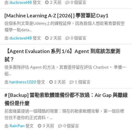
由
duckravel48
發文
2 天前
0
個留言
[Machine Learning A-Z [2026] ] 學習筆記 Day1
這個系列文章是Udemy上的課程延伸，因為我個人想趁著育嬰假空
檔學一點data...
由
duckravel48
發文
2 天前
0
個留言
【Agent Evaluation 系列 1/6】Agent 到底該怎麼測
試？
很多團隊評估 Agent 的方法，其實還停留在評估 Chatbot。 準備一
組...
由
hardness1020
發文
2 天前
1
個留言
# [Backup] 當勒索軟體連備份都不放過：Air Gap 與離線
備份是什麼
前面幾篇提過一個殘酷的現實：現在的勒索軟體攻擊，第一個目標
往往不是你的正式資料，...
由
RainPan
發文
3 天前
0
個留言