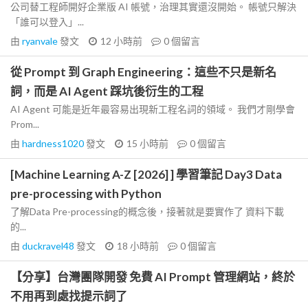
公司替工程師開好企業版 AI 帳號，治理其實還沒開始。 帳號只解決
「誰可以登入」...
由
ryanvale
發文
12 小時前
0
個留言
從 Prompt 到 Graph Engineering：這些不只是新名
詞，而是 AI Agent 踩坑後衍生的工程
AI Agent 可能是近年最容易出現新工程名詞的領域。 我們才剛學會
Prom...
由
hardness1020
發文
15 小時前
0
個留言
[Machine Learning A-Z [2026] ] 學習筆記 Day3 Data
pre-processing with Python
了解Data Pre-processing的概念後，接著就是要實作了 資料下載
的...
由
duckravel48
發文
18 小時前
0
個留言
【分享】台灣團隊開發 免費 AI Prompt 管理網站，終於
不用再到處找提示詞了