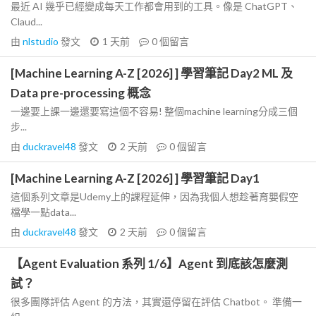
最近 AI 幾乎已經變成每天工作都會用到的工具。像是 ChatGPT、
Claud...
由
nlstudio
發文
1 天前
0
個留言
[Machine Learning A-Z [2026] ] 學習筆記 Day2 ML 及
Data pre-processing 概念
一邊要上課一邊還要寫這個不容易! 整個machine learning分成三個
步...
由
duckravel48
發文
2 天前
0
個留言
[Machine Learning A-Z [2026] ] 學習筆記 Day1
這個系列文章是Udemy上的課程延伸，因為我個人想趁著育嬰假空
檔學一點data...
由
duckravel48
發文
2 天前
0
個留言
【Agent Evaluation 系列 1/6】Agent 到底該怎麼測
試？
很多團隊評估 Agent 的方法，其實還停留在評估 Chatbot。 準備一