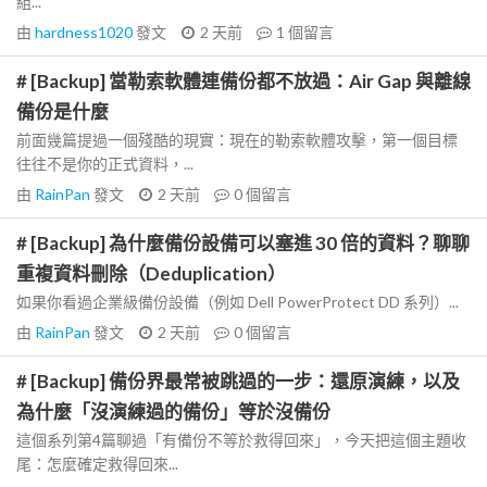
組...
由
hardness1020
發文
2 天前
1
個留言
# [Backup] 當勒索軟體連備份都不放過：Air Gap 與離線
備份是什麼
前面幾篇提過一個殘酷的現實：現在的勒索軟體攻擊，第一個目標
往往不是你的正式資料，...
由
RainPan
發文
2 天前
0
個留言
# [Backup] 為什麼備份設備可以塞進 30 倍的資料？聊聊
重複資料刪除（Deduplication）
如果你看過企業級備份設備（例如 Dell PowerProtect DD 系列）...
由
RainPan
發文
2 天前
0
個留言
# [Backup] 備份界最常被跳過的一步：還原演練，以及
為什麼「沒演練過的備份」等於沒備份
這個系列第4篇聊過「有備份不等於救得回來」，今天把這個主題收
尾：怎麼確定救得回來...