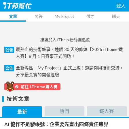
登入
文章
問答
My Project
徵才
聊天
按讚加入 iThelp 粉絲團追蹤
最熱血的技術盛事，連續 30 天的修煉【2026 iThome 鐵
公告
人賽】8 月 1 日賽事正式開啟！
全新專區「My Project」正式上線！邀請你用技術交流，
公告
分享最真實的開發經驗
前往 iThome鐵人賽
技術文章
熱門
鐵人賽
最新
AI 協作不是發帳號：企業要先畫出四條責任邊界