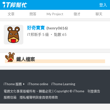
登入
文章
問答
My Project
徵才
聊天
好奇寶寶
(
henry0616
)
iT邦新手
5
級 ‧ 點數
65
鐵人檔案
iThome 服務
iThome online
iThome Learning
電週文化事業版權所有、轉載必究 | Copyright © iThome
刊登廣告
服務信箱
隱私權聲明與會員使用條款