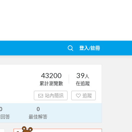
登入/註冊
43200
39
人
累計瀏覽數
在追蹤
站內簡訊
追蹤
0
0
請回答
最佳解答