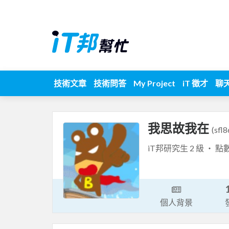
技術文章
技術問答
My Project
iT 徵才
聊
我思故我在
(sfl
iT邦研究生 2 級 ‧ 點
個人背景