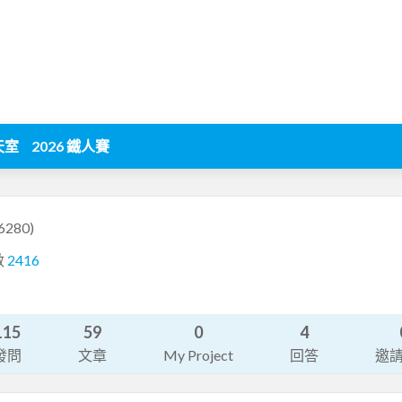
天室
2026 鐵人賽
86280)
數
2416
115
59
0
4
發問
文章
My Project
回答
邀