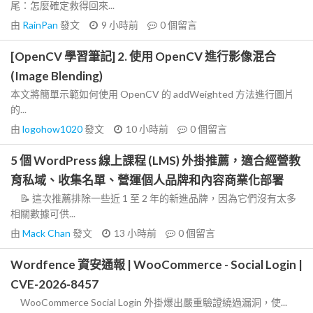
尾：怎麼確定救得回來...
由
RainPan
發文
9 小時前
0
個留言
[OpenCV 學習筆記] 2. 使用 OpenCV 進行影像混合
(Image Blending)
本文將簡單示範如何使用 OpenCV 的 addWeighted 方法進行圖片
的...
由
logohow1020
發文
10 小時前
0
個留言
5 個 WordPress 線上課程 (LMS) 外掛推薦，適合經營教
育私域、收集名單、營運個人品牌和內容商業化部署
📝 這次推薦排除一些近 1 至 2 年的新進品牌，因為它們沒有太多
相關數據可供...
由
Mack Chan
發文
13 小時前
0
個留言
Wordfence 資安通報 | WooCommerce - Social Login |
CVE-2026-8457
WooCommerce Social Login 外掛爆出嚴重驗證繞過漏洞，使...