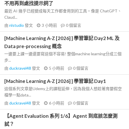
不用再到處找提示詞了
最近 AI 幾乎已經變成每天工作都會用到的工具。像是 ChatGPT、
Claud...
由
nlstudio
發文
3 小時前
0
個留言
[Machine Learning A-Z [2026] ] 學習筆記 Day2 ML 及
Data pre-processing 概念
一邊要上課一邊還要寫這個不容易! 整個machine learning分成三個
步...
由
duckravel48
發文
5 小時前
0
個留言
[Machine Learning A-Z [2026] ] 學習筆記 Day1
這個系列文章是Udemy上的課程延伸，因為我個人想趁著育嬰假空
檔學一點data...
由
duckravel48
發文
6 小時前
0
個留言
【Agent Evaluation 系列 1/6】Agent 到底該怎麼測
試？