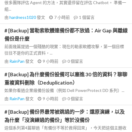
很多團隊評估 Agent 的方法，其實還停留在評估 Chatbot。 準備一
組...
由
hardness1020
發文
7 小時前
1
個留言
# [Backup] 當勒索軟體連備份都不放過：Air Gap 與離線
備份是什麼
前面幾篇提過一個殘酷的現實：現在的勒索軟體攻擊，第一個目標
往往不是你的正式資料，...
由
RainPan
發文
9 小時前
0
個留言
# [Backup] 為什麼備份設備可以塞進 30 倍的資料？聊聊
重複資料刪除（Deduplication）
如果你看過企業級備份設備（例如 Dell PowerProtect DD 系列）...
由
RainPan
發文
9 小時前
0
個留言
# [Backup] 備份界最常被跳過的一步：還原演練，以及
為什麼「沒演練過的備份」等於沒備份
這個系列第4篇聊過「有備份不等於救得回來」，今天把這個主題收