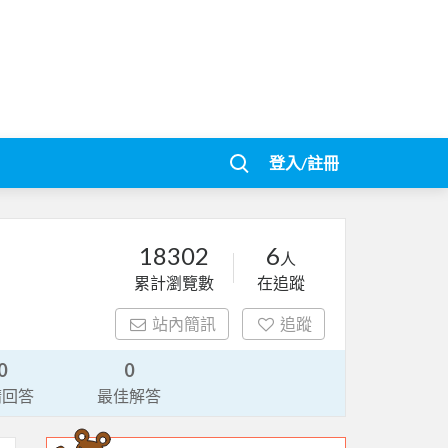
登入/註冊
18302
6
人
累計瀏覽數
在追蹤
站內簡訊
追蹤
0
0
請回答
最佳解答