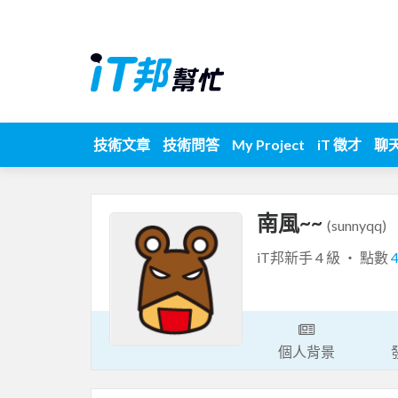
技術文章
技術問答
My Project
iT 徵才
聊
南風~~
(sunnyqq)
iT邦新手 4 級 ‧ 點數
個人背景