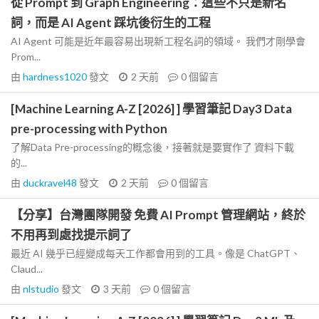
從 Prompt 到 Graph Engineering：這些不只是新名
詞，而是 AI Agent 踩坑後衍生的工程
AI Agent 可能是近年最容易出現新工程名詞的領域。 我們才剛學會
Prom...
由
hardness1020
發文
2 天前
0
個留言
[Machine Learning A-Z [2026] ] 學習筆記 Day3 Data
pre-processing with Python
了解Data Pre-processing的概念後，接著就是要實作了 資料下載
的...
由
duckravel48
發文
2 天前
0
個留言
【分享】台灣團隊開發 免費 AI Prompt 管理網站，終於
不用再到處找提示詞了
最近 AI 幾乎已經變成每天工作都會用到的工具。像是 ChatGPT、
Claud...
由
nlstudio
發文
3 天前
0
個留言