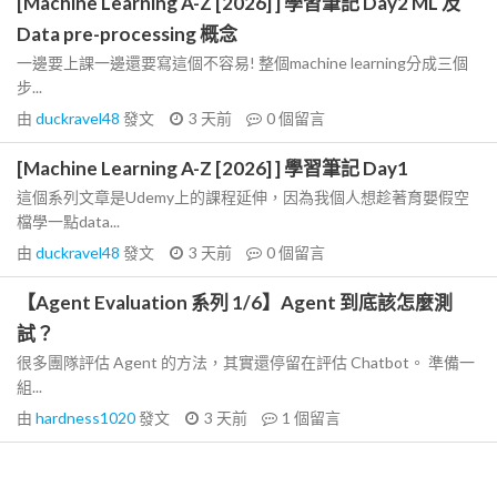
[Machine Learning A-Z [2026] ] 學習筆記 Day2 ML 及
Data pre-processing 概念
一邊要上課一邊還要寫這個不容易! 整個machine learning分成三個
步...
由
duckravel48
發文
3 天前
0
個留言
[Machine Learning A-Z [2026] ] 學習筆記 Day1
這個系列文章是Udemy上的課程延伸，因為我個人想趁著育嬰假空
檔學一點data...
由
duckravel48
發文
3 天前
0
個留言
【Agent Evaluation 系列 1/6】Agent 到底該怎麼測
試？
很多團隊評估 Agent 的方法，其實還停留在評估 Chatbot。 準備一
組...
由
hardness1020
發文
3 天前
1
個留言