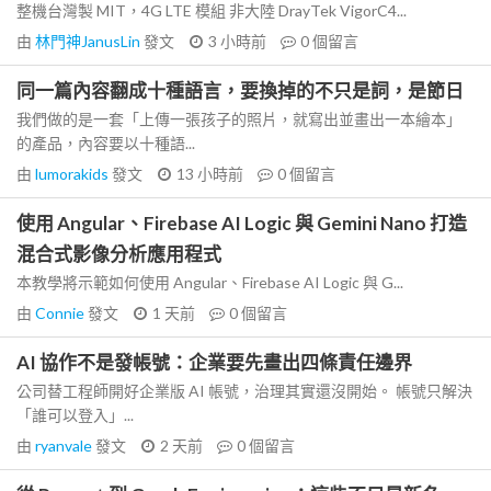
整機台灣製 MIT，4G LTE 模組 非大陸 DrayTek VigorC4...
由
林門神JanusLin
發文
3 小時前
0
個留言
同一篇內容翻成十種語言，要換掉的不只是詞，是節日
我們做的是一套「上傳一張孩子的照片，就寫出並畫出一本繪本」
的產品，內容要以十種語...
由
lumorakids
發文
13 小時前
0
個留言
使用 Angular、Firebase AI Logic 與 Gemini Nano 打造
混合式影像分析應用程式
本教學將示範如何使用 Angular、Firebase AI Logic 與 G...
由
Connie
發文
1 天前
0
個留言
AI 協作不是發帳號：企業要先畫出四條責任邊界
公司替工程師開好企業版 AI 帳號，治理其實還沒開始。 帳號只解決
「誰可以登入」...
由
ryanvale
發文
2 天前
0
個留言