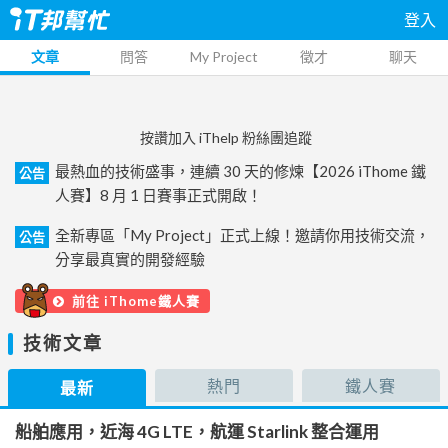
登入
文章
問答
My Project
徵才
聊天
按讚加入 iThelp 粉絲團追蹤
最熱血的技術盛事，連續 30 天的修煉【2026 iThome 鐵
公告
人賽】8 月 1 日賽事正式開啟！
全新專區「My Project」正式上線！邀請你用技術交流，
公告
分享最真實的開發經驗
前往 iThome鐵人賽
技術文章
熱門
鐵人賽
最新
船舶應用，近海 4G LTE，航運 Starlink 整合運用