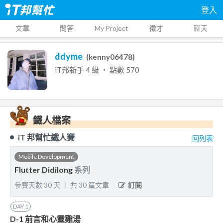
登入
文章
問答
My Project
徵才
聊天
ddyme
(
kenny06478
)
iT邦新手
4
級 ‧ 點數
570
鐵人檔案
iT 邦幫忙鐵人賽
回列表
Mobile Development
Flutter Didilong
系列
參賽天數
30
天
｜
共
30
篇文章
訂閱
DAY
1
D-1 前言和心靈雞湯