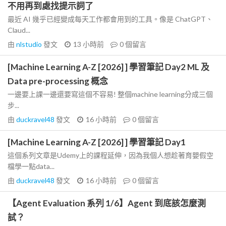
不用再到處找提示詞了
最近 AI 幾乎已經變成每天工作都會用到的工具。像是 ChatGPT、
Claud...
由
nlstudio
發文
13 小時前
0
個留言
[Machine Learning A-Z [2026] ] 學習筆記 Day2 ML 及
Data pre-processing 概念
一邊要上課一邊還要寫這個不容易! 整個machine learning分成三個
步...
由
duckravel48
發文
16 小時前
0
個留言
[Machine Learning A-Z [2026] ] 學習筆記 Day1
這個系列文章是Udemy上的課程延伸，因為我個人想趁著育嬰假空
檔學一點data...
由
duckravel48
發文
16 小時前
0
個留言
【Agent Evaluation 系列 1/6】Agent 到底該怎麼測
試？