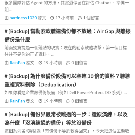
很多團隊評估 Agent 的方法，其實還停留在評估 Chatbot。 準備一
組...
由
hardness1020
發文
17 小時前
1
個留言
# [Backup] 當勒索軟體連備份都不放過：Air Gap 與離線
備份是什麼
前面幾篇提過一個殘酷的現實：現在的勒索軟體攻擊，第一個目標
往往不是你的正式資料，...
由
RainPan
發文
19 小時前
0
個留言
# [Backup] 為什麼備份設備可以塞進 30 倍的資料？聊聊
重複資料刪除（Deduplication）
如果你看過企業級備份設備（例如 Dell PowerProtect DD 系列）...
由
RainPan
發文
19 小時前
0
個留言
# [Backup] 備份界最常被跳過的一步：還原演練，以及
為什麼「沒演練過的備份」等於沒備份
這個系列第4篇聊過「有備份不等於救得回來」，今天把這個主題收