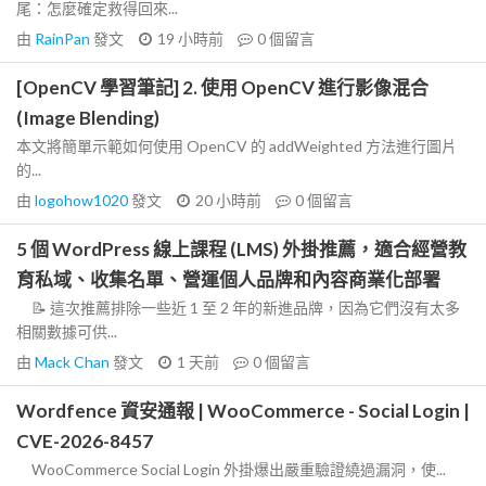
尾：怎麼確定救得回來...
由
RainPan
發文
19 小時前
0
個留言
[OpenCV 學習筆記] 2. 使用 OpenCV 進行影像混合
(Image Blending)
本文將簡單示範如何使用 OpenCV 的 addWeighted 方法進行圖片
的...
由
logohow1020
發文
20 小時前
0
個留言
5 個 WordPress 線上課程 (LMS) 外掛推薦，適合經營教
育私域、收集名單、營運個人品牌和內容商業化部署
📝 這次推薦排除一些近 1 至 2 年的新進品牌，因為它們沒有太多
相關數據可供...
由
Mack Chan
發文
1 天前
0
個留言
Wordfence 資安通報 | WooCommerce - Social Login |
CVE-2026-8457
WooCommerce Social Login 外掛爆出嚴重驗證繞過漏洞，使...