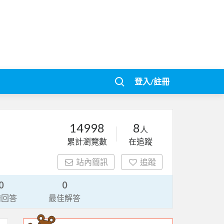
登入/註冊
14998
8
人
累計瀏覽數
在追蹤
站內簡訊
追蹤
0
0
請回答
最佳解答