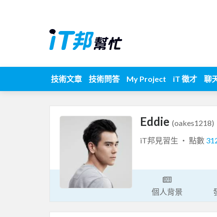
技術文章
技術問答
My Project
iT 徵才
聊
Eddie
(oakes1218)
iT邦見習生 ‧ 點數
31
個人背景