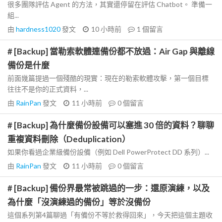
很多團隊評估 Agent 的方法，其實還停留在評估 Chatbot。 準備一
組...
由
hardness1020
發文
10 小時前
1
個留言
# [Backup] 當勒索軟體連備份都不放過：Air Gap 與離線
備份是什麼
前面幾篇提過一個殘酷的現實：現在的勒索軟體攻擊，第一個目標
往往不是你的正式資料，...
由
RainPan
發文
11 小時前
0
個留言
# [Backup] 為什麼備份設備可以塞進 30 倍的資料？聊聊
重複資料刪除（Deduplication）
如果你看過企業級備份設備（例如 Dell PowerProtect DD 系列）...
由
RainPan
發文
11 小時前
0
個留言
# [Backup] 備份界最常被跳過的一步：還原演練，以及
為什麼「沒演練過的備份」等於沒備份
這個系列第4篇聊過「有備份不等於救得回來」，今天把這個主題收