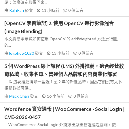
尾：怎麼確定救得回來...
由
RainPan
發文
11 小時前
0
個留言
[OpenCV 學習筆記] 2. 使用 OpenCV 進行影像混合
(Image Blending)
本文將簡單示範如何使用 OpenCV 的 addWeighted 方法進行圖片
的...
由
logohow1020
發文
13 小時前
0
個留言
5 個 WordPress 線上課程 (LMS) 外掛推薦，適合經營教
育私域、收集名單、營運個人品牌和內容商業化部署
📝 這次推薦排除一些近 1 至 2 年的新進品牌，因為它們沒有太多
相關數據可供...
由
Mack Chan
發文
16 小時前
0
個留言
Wordfence 資安通報 | WooCommerce - Social Login |
CVE-2026-8457
WooCommerce Social Login 外掛爆出嚴重驗證繞過漏洞，使...