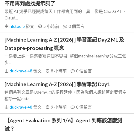
不用再到處找提示詞了
最近 AI 幾乎已經變成每天工作都會用到的工具。像是 ChatGPT、
Claud...
由
nlstudio
發文
5 小時前
0
個留言
[Machine Learning A-Z [2026] ] 學習筆記 Day2 ML 及
Data pre-processing 概念
一邊要上課一邊還要寫這個不容易! 整個machine learning分成三個
步...
由
duckravel48
發文
8 小時前
0
個留言
[Machine Learning A-Z [2026] ] 學習筆記 Day1
這個系列文章是Udemy上的課程延伸，因為我個人想趁著育嬰假空
檔學一點data...
由
duckravel48
發文
9 小時前
0
個留言
【Agent Evaluation 系列 1/6】Agent 到底該怎麼測
試？