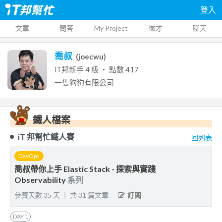
登入
文章
問答
My Project
徵才
聊天
喬叔
(
joecwu
)
iT邦新手
4
級 ‧ 點數
417
一隻狗狗有限公司
鐵人檔案
iT 邦幫忙鐵人賽
回列表
DevOps
喬叔帶你上手 Elastic Stack - 探索與實踐
Observability
系列
參賽天數
35
天
｜
共
31
篇文章
訂閱
DAY
1