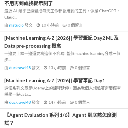
不用再到處找提示詞了
最近 AI 幾乎已經變成每天工作都會用到的工具。像是 ChatGPT、
Claud...
由
nlstudio
發文
10 小時前
0
個留言
[Machine Learning A-Z [2026] ] 學習筆記 Day2 ML 及
Data pre-processing 概念
一邊要上課一邊還要寫這個不容易! 整個machine learning分成三個
步...
由
duckravel48
發文
13 小時前
0
個留言
[Machine Learning A-Z [2026] ] 學習筆記 Day1
這個系列文章是Udemy上的課程延伸，因為我個人想趁著育嬰假空
檔學一點data...
由
duckravel48
發文
14 小時前
0
個留言
【Agent Evaluation 系列 1/6】Agent 到底該怎麼測
試？