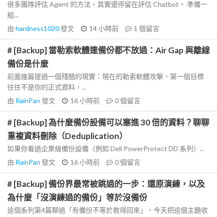
很多團隊評估 Agent 的方法，其實還停留在評估 Chatbot。 準備一
組...
由
hardness1020
發文
14 小時前
1
個留言
# [Backup] 當勒索軟體連備份都不放過：Air Gap 與離線
備份是什麼
前面幾篇提過一個殘酷的現實：現在的勒索軟體攻擊，第一個目標
往往不是你的正式資料，...
由
RainPan
發文
16 小時前
0
個留言
# [Backup] 為什麼備份設備可以塞進 30 倍的資料？聊聊
重複資料刪除（Deduplication）
如果你看過企業級備份設備（例如 Dell PowerProtect DD 系列）...
由
RainPan
發文
16 小時前
0
個留言
# [Backup] 備份界最常被跳過的一步：還原演練，以及
為什麼「沒演練過的備份」等於沒備份
這個系列第4篇聊過「有備份不等於救得回來」，今天把這個主題收