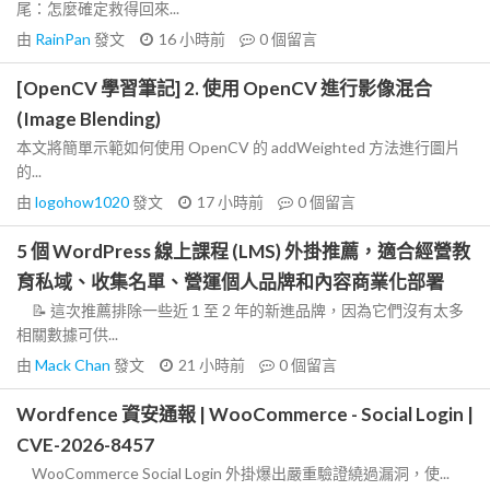
尾：怎麼確定救得回來...
由
RainPan
發文
16 小時前
0
個留言
[OpenCV 學習筆記] 2. 使用 OpenCV 進行影像混合
(Image Blending)
本文將簡單示範如何使用 OpenCV 的 addWeighted 方法進行圖片
的...
由
logohow1020
發文
17 小時前
0
個留言
5 個 WordPress 線上課程 (LMS) 外掛推薦，適合經營教
育私域、收集名單、營運個人品牌和內容商業化部署
📝 這次推薦排除一些近 1 至 2 年的新進品牌，因為它們沒有太多
相關數據可供...
由
Mack Chan
發文
21 小時前
0
個留言
Wordfence 資安通報 | WooCommerce - Social Login |
CVE-2026-8457
WooCommerce Social Login 外掛爆出嚴重驗證繞過漏洞，使...