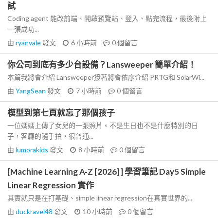
試
Coding agent 能改前端、開啟預覽站、登入、點完流程，最後附上
一張成功...
由
ryanvale
發文
6 小時前
0
個留言
你公司到底有多少台設備？Lansweeper 簡單介紹！
本篇我將會介紹 Lansweeper接著將會依序介紹 PRTG和 SolarWi...
由
YangSean
發文
7 小時前
0
個留言
模型到第七頁就忘了那個孩子
一位媽媽上傳了女兒的一張照片。不是生日也不是什麼特別的日
子，客廳的隨手拍，很普通...
由
lumorakids
發文
8 小時前
0
個留言
[Machine Learning A-Z [2026] ] 學習筆記 Day5 Simple
Linear Regression 實作
其實就只是在打基礎、simple linear regression在真實世界的...
由
duckravel48
發文
10 小時前
0
個留言