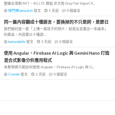
整機台灣製 MIT，4G LTE 模組 非大陸 DrayTek VigorC4...
由
林門神JanusLin
發文
1 天前
0
個留言
同一篇內容翻成十種語言，要換掉的不只是詞，是節日
我們做的是一套「上傳一張孩子的照片，就寫出並畫出一本繪本」
的產品，內容要以十種語...
由
lumorakids
發文
2 天前
0
個留言
使用 Angular、Firebase AI Logic 與 Gemini Nano 打造
混合式影像分析應用程式
本教學將示範如何使用 Angular、Firebase AI Logic 與 G...
由
Connie
發文
2 天前
0
個留言