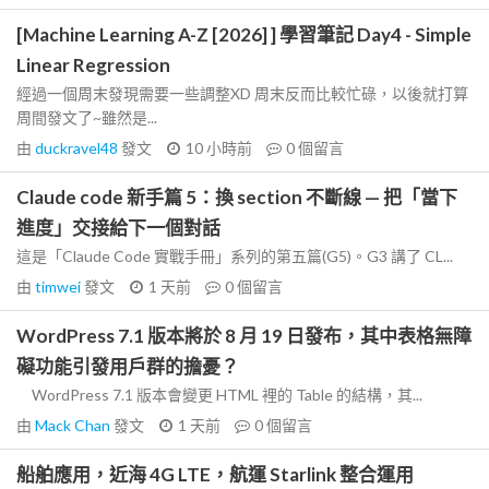
[Machine Learning A-Z [2026] ] 學習筆記 Day4 - Simple
Linear Regression
經過一個周末發現需要一些調整XD 周末反而比較忙碌，以後就打算
周間發文了~雖然是...
由
duckravel48
發文
10 小時前
0
個留言
Claude code 新手篇 5：換 section 不斷線 — 把「當下
進度」交接給下一個對話
這是「Claude Code 實戰手冊」系列的第五篇(G5)。G3 講了 CL...
由
timwei
發文
1 天前
0
個留言
WordPress 7.1 版本將於 8 月 19 日發布，其中表格無障
礙功能引發用戶群的擔憂？
WordPress 7.1 版本會變更 HTML 裡的 Table 的結構，其...
由
Mack Chan
發文
1 天前
0
個留言
船舶應用，近海 4G LTE，航運 Starlink 整合運用