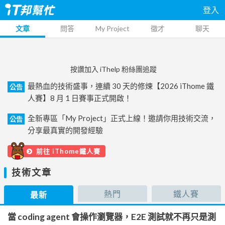
登入
文章
問答
My Project
徵才
聊天
按讚加入 iThelp 粉絲團追蹤
最熱血的技術盛事，連續 30 天的修煉【2026 iThome 鐵
公告
人賽】8 月 1 日賽事正式開啟！
全新專區「My Project」正式上線！邀請你用技術交流，
公告
分享最真實的開發經驗
前往 iThome鐵人賽
技術文章
熱門
鐵人賽
最新
當 coding agent 會操作瀏覽器，E2E 測試就不再只是測