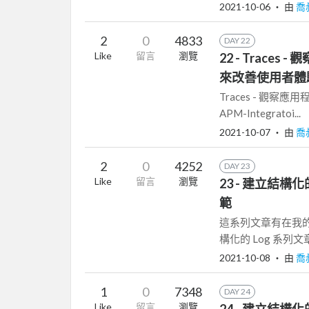
2021-10-06
‧ 由
喬
2
0
4833
DAY 22
Like
留言
瀏覽
22 - Trace
來改善使用者體
Traces - 觀察應用程
APM-Integratoi...
2021-10-07
‧ 由
喬
2
0
4252
DAY 23
Like
留言
瀏覽
23 - 建立結構化的 L
範
這系列文章有在我的
構化的 Log 系列文章 (1/
2021-10-08
‧ 由
喬
1
0
7348
DAY 24
Like
留言
瀏覽
24 - 建立結構化的 Lo