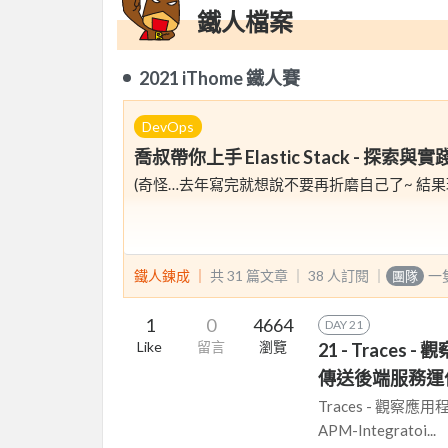
鐵人檔案
2021 iThome 鐵人賽
DevOps
喬叔帶你上手 Elastic Stack - 探索與實踐 O
(奇怪…去年寫完就想說不要再折磨自己了~ 結果
這次的主題會以 Observability 為主軸，告訴
鐵人鍊成 ｜
共 31 篇文章 ｜
38
人訂閱
｜
一
團隊
1
0
4664
DAY 21
Like
留言
瀏覽
21 - Traces
傳送後端服務運
Traces - 觀察應用程
APM-Integratoi...