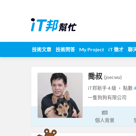
技術文章
技術問答
My Project
iT 徵才
聊
喬叔
(joecwu)
iT邦新手 4 級 ‧ 點數
一隻狗狗有限公司
個人背景