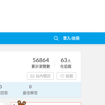
登入/註冊
56864
63
人
累計瀏覽數
在追蹤
站內簡訊
追蹤
0
0
請回答
最佳解答