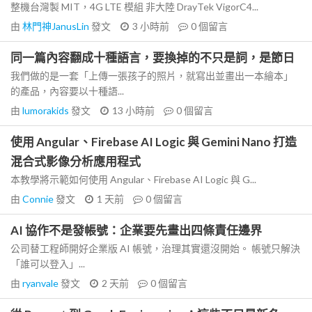
整機台灣製 MIT，4G LTE 模組 非大陸 DrayTek VigorC4...
由
林門神JanusLin
發文
3 小時前
0
個留言
同一篇內容翻成十種語言，要換掉的不只是詞，是節日
我們做的是一套「上傳一張孩子的照片，就寫出並畫出一本繪本」
的產品，內容要以十種語...
由
lumorakids
發文
13 小時前
0
個留言
使用 Angular、Firebase AI Logic 與 Gemini Nano 打造
混合式影像分析應用程式
本教學將示範如何使用 Angular、Firebase AI Logic 與 G...
由
Connie
發文
1 天前
0
個留言
AI 協作不是發帳號：企業要先畫出四條責任邊界
公司替工程師開好企業版 AI 帳號，治理其實還沒開始。 帳號只解決
「誰可以登入」...
由
ryanvale
發文
2 天前
0
個留言