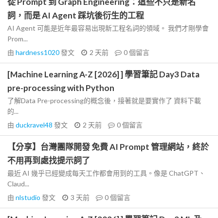
從 Prompt 到 Graph Engineering：這些不只是新名
詞，而是 AI Agent 踩坑後衍生的工程
AI Agent 可能是近年最容易出現新工程名詞的領域。 我們才剛學會
Prom...
由
hardness1020
發文
2 天前
0
個留言
[Machine Learning A-Z [2026] ] 學習筆記 Day3 Data
pre-processing with Python
了解Data Pre-processing的概念後，接著就是要實作了 資料下載
的...
由
duckravel48
發文
2 天前
0
個留言
【分享】台灣團隊開發 免費 AI Prompt 管理網站，終於
不用再到處找提示詞了
最近 AI 幾乎已經變成每天工作都會用到的工具。像是 ChatGPT、
Claud...
由
nlstudio
發文
3 天前
0
個留言