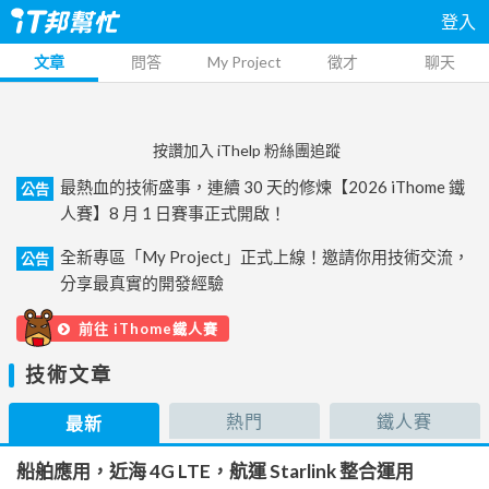
登入
文章
問答
My Project
徵才
聊天
按讚加入 iThelp 粉絲團追蹤
最熱血的技術盛事，連續 30 天的修煉【2026 iThome 鐵
公告
人賽】8 月 1 日賽事正式開啟！
全新專區「My Project」正式上線！邀請你用技術交流，
公告
分享最真實的開發經驗
前往 iThome鐵人賽
技術文章
熱門
鐵人賽
最新
船舶應用，近海 4G LTE，航運 Starlink 整合運用