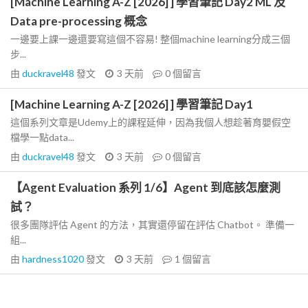
[Machine Learning A-Z [2026] ] 學習筆記 Day2 ML 及
Data pre-processing 概念
一邊要上課一邊還要寫這個不容易! 整個machine learning分成三個
步...
由
duckravel48
發文
3 天前
0
個留言
[Machine Learning A-Z [2026] ] 學習筆記 Day1
這個系列文章是Udemy上的課程延伸，因為我個人想趁著育嬰假空
檔學一點data...
由
duckravel48
發文
3 天前
0
個留言
【Agent Evaluation 系列 1/6】Agent 到底該怎麼測
試？
很多團隊評估 Agent 的方法，其實還停留在評估 Chatbot。 準備一
組...
由
hardness1020
發文
3 天前
1
個留言