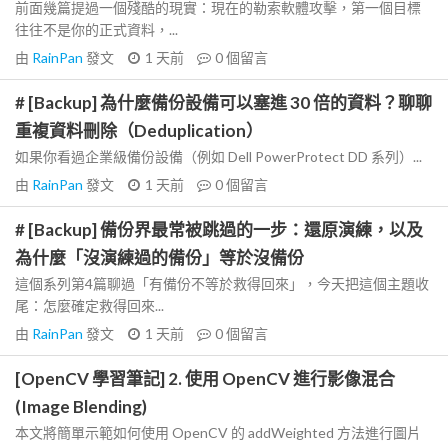
前面幾篇提過一個殘酷的現實：現在的勒索軟體攻擊，第一個目標
往往不是你的正式資料，...
由
RainPan
發文
1 天前
0
個留言
# [Backup] 為什麼備份設備可以塞進 30 倍的資料？聊聊
重複資料刪除（Deduplication）
如果你看過企業級備份設備（例如 Dell PowerProtect DD 系列）...
由
RainPan
發文
1 天前
0
個留言
# [Backup] 備份界最常被跳過的一步：還原演練，以及
為什麼「沒演練過的備份」等於沒備份
這個系列第4篇聊過「有備份不等於救得回來」，今天把這個主題收
尾：怎麼確定救得回來...
由
RainPan
發文
1 天前
0
個留言
[OpenCV 學習筆記] 2. 使用 OpenCV 進行影像混合
(Image Blending)
本文將簡單示範如何使用 OpenCV 的 addWeighted 方法進行圖片