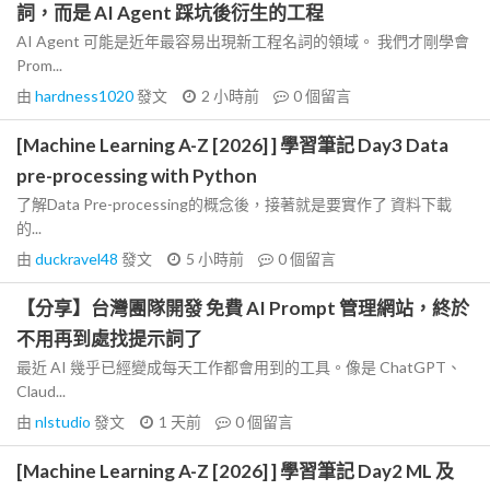
詞，而是 AI Agent 踩坑後衍生的工程
AI Agent 可能是近年最容易出現新工程名詞的領域。 我們才剛學會
Prom...
由
hardness1020
發文
2 小時前
0
個留言
[Machine Learning A-Z [2026] ] 學習筆記 Day3 Data
pre-processing with Python
了解Data Pre-processing的概念後，接著就是要實作了 資料下載
的...
由
duckravel48
發文
5 小時前
0
個留言
【分享】台灣團隊開發 免費 AI Prompt 管理網站，終於
不用再到處找提示詞了
最近 AI 幾乎已經變成每天工作都會用到的工具。像是 ChatGPT、
Claud...
由
nlstudio
發文
1 天前
0
個留言
[Machine Learning A-Z [2026] ] 學習筆記 Day2 ML 及