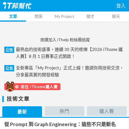
登入
文章
問答
My Project
徵才
聊天
按讚加入 iThelp 粉絲團追蹤
最熱血的技術盛事，連續 30 天的修煉【2026 iThome 鐵
公告
人賽】8 月 1 日賽事正式開啟！
全新專區「My Project」正式上線！邀請你用技術交流，
公告
分享最真實的開發經驗
前往 iThome鐵人賽
技術文章
熱門
鐵人賽
最新
從 Prompt 到 Graph Engineering：這些不只是新名