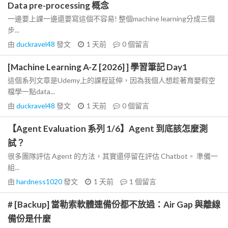
Data pre-processing 概念
一邊要上課一邊還要寫這個不容易! 整個machine learning分成三個
步...
由
duckravel48
發文
1 天前
0
個留言
[Machine Learning A-Z [2026] ] 學習筆記 Day1
這個系列文章是Udemy上的課程延伸，因為我個人想趁著育嬰假空
檔學一點data...
由
duckravel48
發文
1 天前
0
個留言
【Agent Evaluation 系列 1/6】Agent 到底該怎麼測
試？
很多團隊評估 Agent 的方法，其實還停留在評估 Chatbot。 準備一
組...
由
hardness1020
發文
1 天前
1
個留言
# [Backup] 當勒索軟體連備份都不放過：Air Gap 與離線
備份是什麼