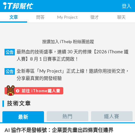
登入
文章
問答
My Project
徵才
聊天
按讚加入 iThelp 粉絲團追蹤
最熱血的技術盛事，連續 30 天的修煉【2026 iThome 鐵
公告
人賽】8 月 1 日賽事正式開啟！
全新專區「My Project」正式上線！邀請你用技術交流，
公告
分享最真實的開發經驗
前往 iThome鐵人賽
技術文章
熱門
鐵人賽
最新
AI 協作不是發帳號：企業要先畫出四條責任邊界