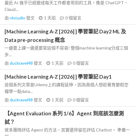
最近 AI 幾乎已經變成每天工作都會用到的工具。像是 ChatGPT、
Claud...
由
nlstudio
發文
1 天前
0
個留言
[Machine Learning A-Z [2026] ] 學習筆記 Day2 ML 及
Data pre-processing 概念
一邊要上課一邊還要寫這個不容易! 整個machine learning分成三個
步...
由
duckravel48
發文
1 天前
0
個留言
[Machine Learning A-Z [2026] ] 學習筆記 Day1
這個系列文章是Udemy上的課程延伸，因為我個人想趁著育嬰假空
檔學一點data...
由
duckravel48
發文
1 天前
0
個留言
【Agent Evaluation 系列 1/6】Agent 到底該怎麼測
試？
很多團隊評估 Agent 的方法，其實還停留在評估 Chatbot。 準備一