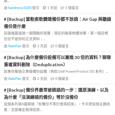
組...
由
hardness1020
發文
1 天前
1
個留言
# [Backup] 當勒索軟體連備份都不放過：Air Gap 與離線
備份是什麼
前面幾篇提過一個殘酷的現實：現在的勒索軟體攻擊，第一個目標
往往不是你的正式資料，...
由
RainPan
發文
2 天前
0
個留言
# [Backup] 為什麼備份設備可以塞進 30 倍的資料？聊聊
重複資料刪除（Deduplication）
如果你看過企業級備份設備（例如 Dell PowerProtect DD 系列）...
由
RainPan
發文
2 天前
0
個留言
# [Backup] 備份界最常被跳過的一步：還原演練，以及
為什麼「沒演練過的備份」等於沒備份
這個系列第4篇聊過「有備份不等於救得回來」，今天把這個主題收
尾：怎麼確定救得回來...