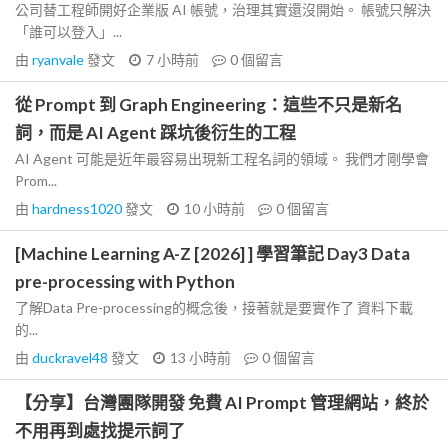
公司替工程師開好企業版 AI 帳號，治理其實還沒開始。 帳號只解決
「誰可以登入」...
由
ryanvale
發文
7 小時前
0
個留言
從 Prompt 到 Graph Engineering：這些不只是新名
詞，而是 AI Agent 踩坑後衍生的工程
AI Agent 可能是近年最容易出現新工程名詞的領域。 我們才剛學會
Prom...
由
hardness1020
發文
10 小時前
0
個留言
[Machine Learning A-Z [2026] ] 學習筆記 Day3 Data
pre-processing with Python
了解Data Pre-processing的概念後，接著就是要實作了 資料下載
的...
由
duckravel48
發文
13 小時前
0
個留言
【分享】台灣團隊開發 免費 AI Prompt 管理網站，終於
不用再到處找提示詞了