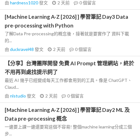
由
hardness1020
發文
2 天前
0
個留言
[Machine Learning A-Z [2026] ] 學習筆記 Day3 Data
pre-processing with Python
了解Data Pre-processing的概念後，接著就是要實作了 資料下載
的...
由
duckravel48
發文
2 天前
0
個留言
【分享】台灣團隊開發 免費 AI Prompt 管理網站，終於
不用再到處找提示詞了
最近 AI 幾乎已經變成每天工作都會用到的工具。像是 ChatGPT、
Claud...
由
nlstudio
發文
2 天前
0
個留言
[Machine Learning A-Z [2026] ] 學習筆記 Day2 ML 及
Data pre-processing 概念
一邊要上課一邊還要寫這個不容易! 整個machine learning分成三個
步...