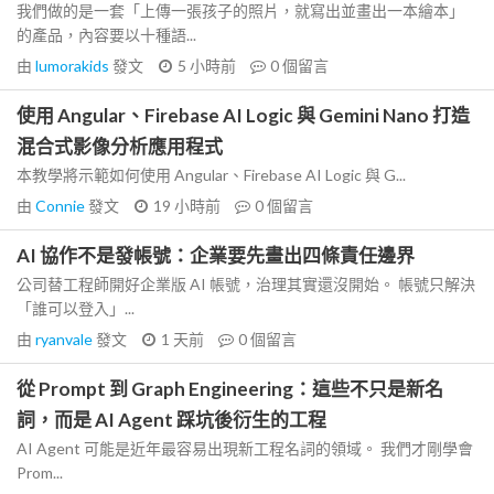
我們做的是一套「上傳一張孩子的照片，就寫出並畫出一本繪本」
的產品，內容要以十種語...
由
lumorakids
發文
5 小時前
0
個留言
使用 Angular、Firebase AI Logic 與 Gemini Nano 打造
混合式影像分析應用程式
本教學將示範如何使用 Angular、Firebase AI Logic 與 G...
由
Connie
發文
19 小時前
0
個留言
AI 協作不是發帳號：企業要先畫出四條責任邊界
公司替工程師開好企業版 AI 帳號，治理其實還沒開始。 帳號只解決
「誰可以登入」...
由
ryanvale
發文
1 天前
0
個留言
從 Prompt 到 Graph Engineering：這些不只是新名
詞，而是 AI Agent 踩坑後衍生的工程
AI Agent 可能是近年最容易出現新工程名詞的領域。 我們才剛學會
Prom...