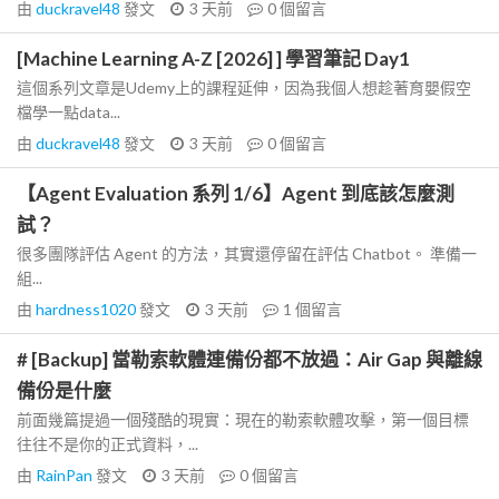
由
duckravel48
發文
3 天前
0
個留言
[Machine Learning A-Z [2026] ] 學習筆記 Day1
這個系列文章是Udemy上的課程延伸，因為我個人想趁著育嬰假空
檔學一點data...
由
duckravel48
發文
3 天前
0
個留言
【Agent Evaluation 系列 1/6】Agent 到底該怎麼測
試？
很多團隊評估 Agent 的方法，其實還停留在評估 Chatbot。 準備一
組...
由
hardness1020
發文
3 天前
1
個留言
# [Backup] 當勒索軟體連備份都不放過：Air Gap 與離線
備份是什麼
前面幾篇提過一個殘酷的現實：現在的勒索軟體攻擊，第一個目標
往往不是你的正式資料，...
由
RainPan
發文
3 天前
0
個留言