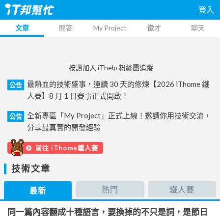
登入
文章
問答
My Project
徵才
聊天
按讚加入 iThelp 粉絲團追蹤
最熱血的技術盛事，連續 30 天的修煉【2026 iThome 鐵
公告
人賽】8 月 1 日賽事正式開啟！
全新專區「My Project」正式上線！邀請你用技術交流，
公告
分享最真實的開發經驗
前往 iThome鐵人賽
技術文章
熱門
鐵人賽
最新
同一篇內容翻成十種語言，要換掉的不只是詞，是節日