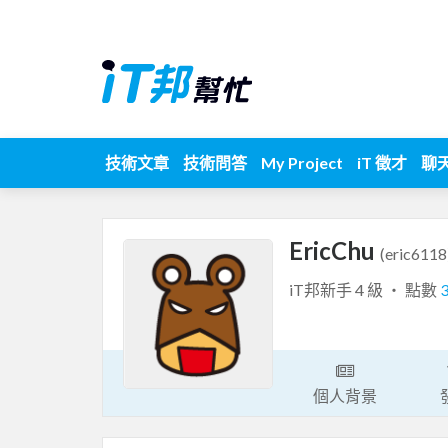
技術文章
技術問答
My Project
iT 徵才
聊
EricChu
(eric6118
iT邦新手 4 級 ‧ 點數
個人背景