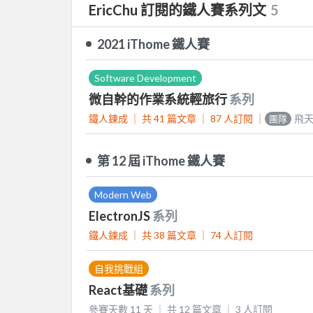
EricChu 訂閱的鐵人賽系列文
5
2021 iThome 鐵人賽
Software Development
微自幹的作業系統輕旅行
系列
鐵人鍊成 ｜
共 41 篇文章 ｜
87
人訂閱
｜
飛
團隊
第 12 屆 iThome 鐵人賽
Modern Web
ElectronJS
系列
鐵人鍊成 ｜
共 38 篇文章 ｜
74
人訂閱
自我挑戰組
React基礎
系列
參賽天數 11 天 ｜
共 12 篇文章 ｜
3
人訂閱