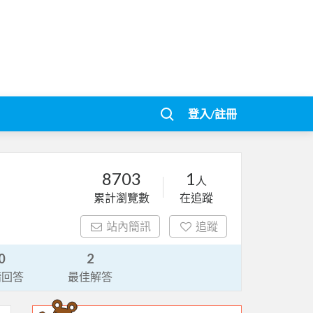
登入/註冊
8703
1
人
累計瀏覽數
在追蹤
站內簡訊
追蹤
0
2
請回答
最佳解答