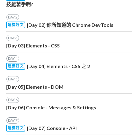
技能著手呢?
DAY
2
[Day 02] 你所知道的 Chrome DevTools
達標好文
DAY
3
[Day 03] Elements - CSS
DAY
4
[Day 04] Elements - CSS 之 2
達標好文
DAY
5
[Day 05] Elements - DOM
DAY
6
[Day 06] Console - Messages & Settings
DAY
7
[Day 07] Console - API
達標好文