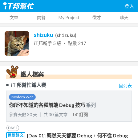
登入
文章
問答
My Project
徵才
聊天
shizuku
(
sh1zuku
)
iT邦新手
5
級 ‧ 點數
217
鐵人檔案
iT 邦幫忙鐵人賽
回列表
Modern Web
你所不知道的各種前端 Debug 技巧
系列
參賽天數
30
天
｜
共
30
篇文章
訂閱
DAY
1
[Day 01] 既然天天都要 Debug，何不從 Debug
達標好文