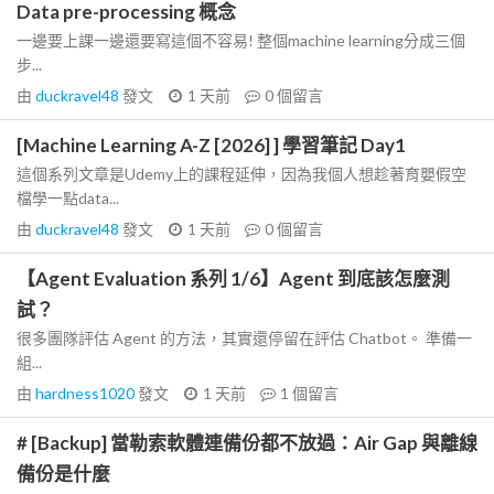
Data pre-processing 概念
一邊要上課一邊還要寫這個不容易! 整個machine learning分成三個
步...
由
duckravel48
發文
1 天前
0
個留言
[Machine Learning A-Z [2026] ] 學習筆記 Day1
這個系列文章是Udemy上的課程延伸，因為我個人想趁著育嬰假空
檔學一點data...
由
duckravel48
發文
1 天前
0
個留言
【Agent Evaluation 系列 1/6】Agent 到底該怎麼測
試？
很多團隊評估 Agent 的方法，其實還停留在評估 Chatbot。 準備一
組...
由
hardness1020
發文
1 天前
1
個留言
# [Backup] 當勒索軟體連備份都不放過：Air Gap 與離線
備份是什麼