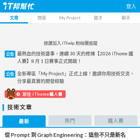
登入
文章
問答
My Project
徵才
聊天
按讚加入 iThelp 粉絲團追蹤
最熱血的技術盛事，連續 30 天的修煉【2026 iThome 鐵
公告
人賽】8 月 1 日賽事正式開啟！
全新專區「My Project」正式上線！邀請你用技術交流，
公告
分享最真實的開發經驗
前往 iThome鐵人賽
技術文章
熱門
鐵人賽
最新
從 Prompt 到 Graph Engineering：這些不只是新名