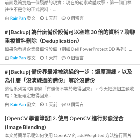
前面幾篇提過一個殘酷的現實：現在的勒索軟體攻擊，第一個目標
往往不是你的正式資料，...
由
RainPan
發文
1 天前
0
個留言
# [Backup] 為什麼備份設備可以塞進 30 倍的資料？聊聊
重複資料刪除（Deduplication）
如果你看過企業級備份設備（例如 Dell PowerProtect DD 系列）...
由
RainPan
發文
1 天前
0
個留言
# [Backup] 備份界最常被跳過的一步：還原演練，以及
為什麼「沒演練過的備份」等於沒備份
這個系列第4篇聊過「有備份不等於救得回來」，今天把這個主題收
尾：怎麼確定救得回來...
由
RainPan
發文
1 天前
0
個留言
[OpenCV 學習筆記] 2. 使用 OpenCV 進行影像混合
(Image Blending)
本文將簡單示範如何使用 OpenCV 的 addWeighted 方法進行圖片