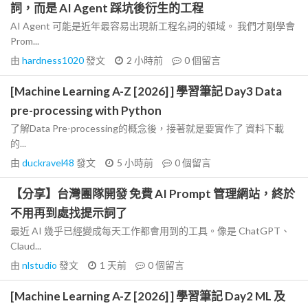
詞，而是 AI Agent 踩坑後衍生的工程
AI Agent 可能是近年最容易出現新工程名詞的領域。 我們才剛學會
Prom...
由
hardness1020
發文
2 小時前
0
個留言
[Machine Learning A-Z [2026] ] 學習筆記 Day3 Data
pre-processing with Python
了解Data Pre-processing的概念後，接著就是要實作了 資料下載
的...
由
duckravel48
發文
5 小時前
0
個留言
【分享】台灣團隊開發 免費 AI Prompt 管理網站，終於
不用再到處找提示詞了
最近 AI 幾乎已經變成每天工作都會用到的工具。像是 ChatGPT、
Claud...
由
nlstudio
發文
1 天前
0
個留言
[Machine Learning A-Z [2026] ] 學習筆記 Day2 ML 及