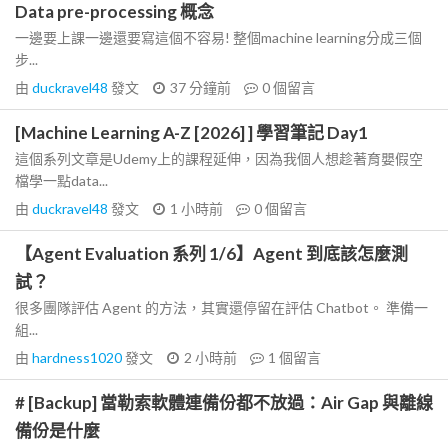
Data pre-processing 概念
一邊要上課一邊還要寫這個不容易! 整個machine learning分成三個
步...
由
duckravel48
發文
37 分鐘前
0
個留言
[Machine Learning A-Z [2026] ] 學習筆記 Day1
這個系列文章是Udemy上的課程延伸，因為我個人想趁著育嬰假空
檔學一點data...
由
duckravel48
發文
1 小時前
0
個留言
【Agent Evaluation 系列 1/6】Agent 到底該怎麼測
試？
很多團隊評估 Agent 的方法，其實還停留在評估 Chatbot。 準備一
組...
由
hardness1020
發文
2 小時前
1
個留言
# [Backup] 當勒索軟體連備份都不放過：Air Gap 與離線
備份是什麼