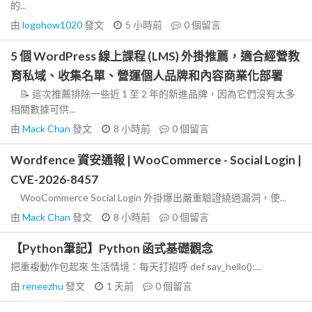
的...
由
logohow1020
發文
5 小時前
0
個留言
5 個 WordPress 線上課程 (LMS) 外掛推薦，適合經營教
育私域、收集名單、營運個人品牌和內容商業化部署
📝 這次推薦排除一些近 1 至 2 年的新進品牌，因為它們沒有太多
相關數據可供...
由
Mack Chan
發文
8 小時前
0
個留言
Wordfence 資安通報 | WooCommerce - Social Login |
CVE-2026-8457
WooCommerce Social Login 外掛爆出嚴重驗證繞過漏洞，使...
由
Mack Chan
發文
8 小時前
0
個留言
【Python筆記】Python 函式基礎觀念
把重複動作包起來 生活情境：每天打招呼 def say_hello():...
由
reneezhu
發文
1 天前
0
個留言