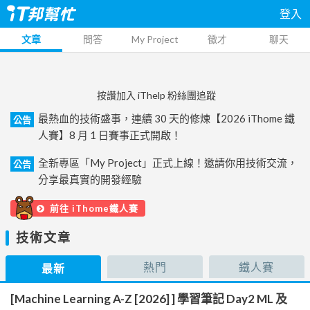
登入
文章
問答
My Project
徵才
聊天
按讚加入 iThelp 粉絲團追蹤
最熱血的技術盛事，連續 30 天的修煉【2026 iThome 鐵
公告
人賽】8 月 1 日賽事正式開啟！
全新專區「My Project」正式上線！邀請你用技術交流，
公告
分享最真實的開發經驗
前往 iThome鐵人賽
技術文章
熱門
鐵人賽
最新
[Machine Learning A-Z [2026] ] 學習筆記 Day2 ML 及