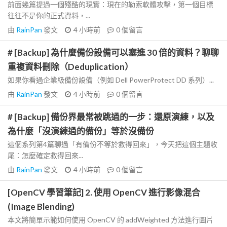
前面幾篇提過一個殘酷的現實：現在的勒索軟體攻擊，第一個目標
往往不是你的正式資料，...
由
RainPan
發文
4 小時前
0
個留言
# [Backup] 為什麼備份設備可以塞進 30 倍的資料？聊聊
重複資料刪除（Deduplication）
如果你看過企業級備份設備（例如 Dell PowerProtect DD 系列）...
由
RainPan
發文
4 小時前
0
個留言
# [Backup] 備份界最常被跳過的一步：還原演練，以及
為什麼「沒演練過的備份」等於沒備份
這個系列第4篇聊過「有備份不等於救得回來」，今天把這個主題收
尾：怎麼確定救得回來...
由
RainPan
發文
4 小時前
0
個留言
[OpenCV 學習筆記] 2. 使用 OpenCV 進行影像混合
(Image Blending)
本文將簡單示範如何使用 OpenCV 的 addWeighted 方法進行圖片