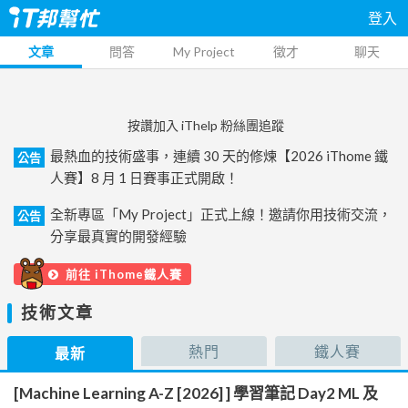
登入
文章
問答
My Project
徵才
聊天
按讚加入 iThelp 粉絲團追蹤
最熱血的技術盛事，連續 30 天的修煉【2026 iThome 鐵
公告
人賽】8 月 1 日賽事正式開啟！
全新專區「My Project」正式上線！邀請你用技術交流，
公告
分享最真實的開發經驗
前往 iThome鐵人賽
技術文章
熱門
鐵人賽
最新
[Machine Learning A-Z [2026] ] 學習筆記 Day2 ML 及