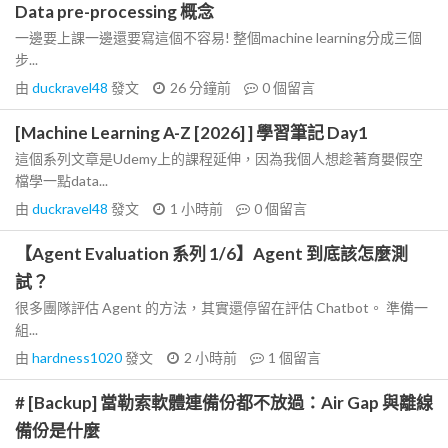
Data pre-processing 概念
一邊要上課一邊還要寫這個不容易! 整個machine learning分成三個
步...
由
duckravel48
發文
26 分鐘前
0
個留言
[Machine Learning A-Z [2026] ] 學習筆記 Day1
這個系列文章是Udemy上的課程延伸，因為我個人想趁著育嬰假空
檔學一點data...
由
duckravel48
發文
1 小時前
0
個留言
【Agent Evaluation 系列 1/6】Agent 到底該怎麼測
試？
很多團隊評估 Agent 的方法，其實還停留在評估 Chatbot。 準備一
組...
由
hardness1020
發文
2 小時前
1
個留言
# [Backup] 當勒索軟體連備份都不放過：Air Gap 與離線
備份是什麼