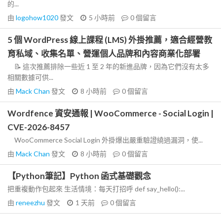
的...
由
logohow1020
發文
5 小時前
0
個留言
5 個 WordPress 線上課程 (LMS) 外掛推薦，適合經營教
育私域、收集名單、營運個人品牌和內容商業化部署
📝 這次推薦排除一些近 1 至 2 年的新進品牌，因為它們沒有太多
相關數據可供...
由
Mack Chan
發文
8 小時前
0
個留言
Wordfence 資安通報 | WooCommerce - Social Login |
CVE-2026-8457
WooCommerce Social Login 外掛爆出嚴重驗證繞過漏洞，使...
由
Mack Chan
發文
8 小時前
0
個留言
【Python筆記】Python 函式基礎觀念
把重複動作包起來 生活情境：每天打招呼 def say_hello():...
由
reneezhu
發文
1 天前
0
個留言