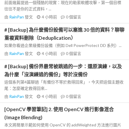
前面幾篇提過一個殘酷的現實：現在的勒索軟體攻擊，第一個目標
往往不是你的正式資料，...
由
RainPan
發文
4 小時前
0
個留言
# [Backup] 為什麼備份設備可以塞進 30 倍的資料？聊聊
重複資料刪除（Deduplication）
如果你看過企業級備份設備（例如 Dell PowerProtect DD 系列）...
由
RainPan
發文
4 小時前
0
個留言
# [Backup] 備份界最常被跳過的一步：還原演練，以及
為什麼「沒演練過的備份」等於沒備份
這個系列第4篇聊過「有備份不等於救得回來」，今天把這個主題收
尾：怎麼確定救得回來...
由
RainPan
發文
4 小時前
0
個留言
[OpenCV 學習筆記] 2. 使用 OpenCV 進行影像混合
(Image Blending)
本文將簡單示範如何使用 OpenCV 的 addWeighted 方法進行圖片