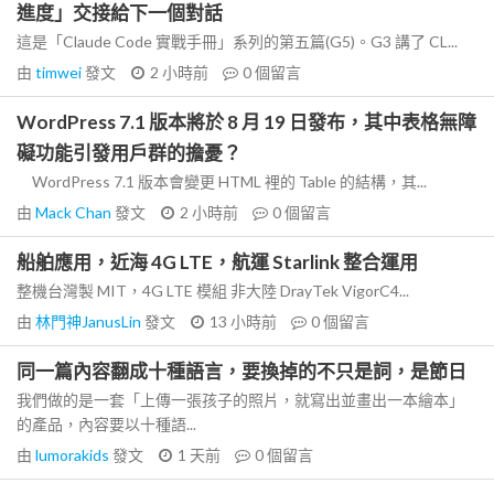
進度」交接給下一個對話
這是「Claude Code 實戰手冊」系列的第五篇(G5)。G3 講了 CL...
由
timwei
發文
2 小時前
0
個留言
WordPress 7.1 版本將於 8 月 19 日發布，其中表格無障
礙功能引發用戶群的擔憂？
WordPress 7.1 版本會變更 HTML 裡的 Table 的結構，其...
由
Mack Chan
發文
2 小時前
0
個留言
船舶應用，近海 4G LTE，航運 Starlink 整合運用
整機台灣製 MIT，4G LTE 模組 非大陸 DrayTek VigorC4...
由
林門神JanusLin
發文
13 小時前
0
個留言
同一篇內容翻成十種語言，要換掉的不只是詞，是節日
我們做的是一套「上傳一張孩子的照片，就寫出並畫出一本繪本」
的產品，內容要以十種語...
由
lumorakids
發文
1 天前
0
個留言