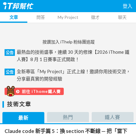
登入
文章
問答
My Project
徵才
聊天
按讚加入 iThelp 粉絲團追蹤
最熱血的技術盛事，連續 30 天的修煉【2026 iThome 鐵
公告
人賽】8 月 1 日賽事正式開啟！
全新專區「My Project」正式上線！邀請你用技術交流，
公告
分享最真實的開發經驗
前往 iThome鐵人賽
技術文章
熱門
鐵人賽
最新
Claude code 新手篇 5：換 section 不斷線 — 把「當下