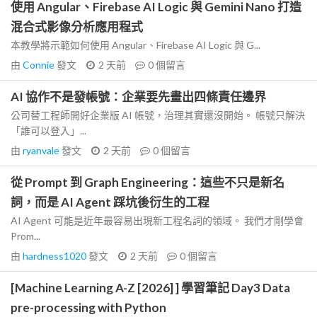
使用 Angular、Firebase AI Logic 與 Gemini Nano 打造
混合式影像分析應用程式
本教學將示範如何使用 Angular、Firebase AI Logic 與 G...
由
Connie
發文
2 天前
0
個留言
AI 協作不是發帳號：企業要先畫出四條責任邊界
公司替工程師開好企業版 AI 帳號，治理其實還沒開始。 帳號只解決
「誰可以登入」...
由
ryanvale
發文
2 天前
0
個留言
從 Prompt 到 Graph Engineering：這些不只是新名
詞，而是 AI Agent 踩坑後衍生的工程
AI Agent 可能是近年最容易出現新工程名詞的領域。 我們才剛學會
Prom...
由
hardness1020
發文
2 天前
0
個留言
[Machine Learning A-Z [2026] ] 學習筆記 Day3 Data
pre-processing with Python