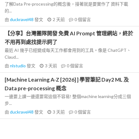
了解Data Pre-processing的概念後，接著就是要實作了 資料下載
的...
由
duckravel48
發文
2 天前
0
個留言
【分享】台灣團隊開發 免費 AI Prompt 管理網站，終於
不用再到處找提示詞了
最近 AI 幾乎已經變成每天工作都會用到的工具。像是 ChatGPT、
Claud...
由
nlstudio
發文
3 天前
0
個留言
[Machine Learning A-Z [2026] ] 學習筆記 Day2 ML 及
Data pre-processing 概念
一邊要上課一邊還要寫這個不容易! 整個machine learning分成三個
步...
由
duckravel48
發文
3 天前
0
個留言