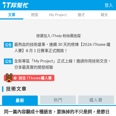
登入
文章
問答
My Project
徵才
聊天
按讚加入 iThelp 粉絲團追蹤
最熱血的技術盛事，連續 30 天的修煉【2026 iThome 鐵
公告
人賽】8 月 1 日賽事正式開啟！
全新專區「My Project」正式上線！邀請你用技術交流，
公告
分享最真實的開發經驗
前往 iThome鐵人賽
技術文章
熱門
鐵人賽
最新
同一篇內容翻成十種語言，要換掉的不只是詞，是節日