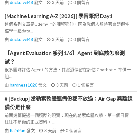
由
duckravel48
發文
3 天前
0
個留言
[Machine Learning A-Z [2026] ] 學習筆記 Day1
這個系列文章是Udemy上的課程延伸，因為我個人想趁著育嬰假空
檔學一點data...
由
duckravel48
發文
3 天前
0
個留言
【Agent Evaluation 系列 1/6】Agent 到底該怎麼測
試？
很多團隊評估 Agent 的方法，其實還停留在評估 Chatbot。 準備一
組...
由
hardness1020
發文
3 天前
1
個留言
# [Backup] 當勒索軟體連備份都不放過：Air Gap 與離線
備份是什麼
前面幾篇提過一個殘酷的現實：現在的勒索軟體攻擊，第一個目標
往往不是你的正式資料，...
由
RainPan
發文
3 天前
0
個留言