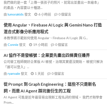
我們做的是一套「上傳一張孩子的照片，就寫出並畫出一本繪本」
的產品，內容要以十種語...
由
lumorakids
發文
6 小時前
0
個留言
使用 Angular、Firebase AI Logic 與 Gemini Nano 打造
混合式影像分析應用程式
本教學將示範如何使用 Angular、Firebase AI Logic 與 G...
由
Connie
發文
19 小時前
0
個留言
AI 協作不是發帳號：企業要先畫出四條責任邊界
公司替工程師開好企業版 AI 帳號，治理其實還沒開始。 帳號只解決
「誰可以登入」...
由
ryanvale
發文
1 天前
0
個留言
從 Prompt 到 Graph Engineering：這些不只是新名
詞，而是 AI Agent 踩坑後衍生的工程
AI Agent 可能是近年最容易出現新工程名詞的領域。 我們才剛學會
Prom...