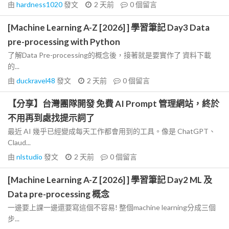
由
hardness1020
發文
2 天前
0
個留言
[Machine Learning A-Z [2026] ] 學習筆記 Day3 Data
pre-processing with Python
了解Data Pre-processing的概念後，接著就是要實作了 資料下載
的...
由
duckravel48
發文
2 天前
0
個留言
【分享】台灣團隊開發 免費 AI Prompt 管理網站，終於
不用再到處找提示詞了
最近 AI 幾乎已經變成每天工作都會用到的工具。像是 ChatGPT、
Claud...
由
nlstudio
發文
2 天前
0
個留言
[Machine Learning A-Z [2026] ] 學習筆記 Day2 ML 及
Data pre-processing 概念
一邊要上課一邊還要寫這個不容易! 整個machine learning分成三個
步...