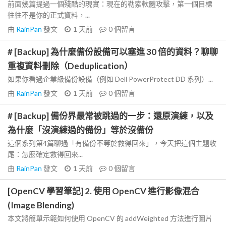
前面幾篇提過一個殘酷的現實：現在的勒索軟體攻擊，第一個目標
往往不是你的正式資料，...
由
RainPan
發文
1 天前
0
個留言
# [Backup] 為什麼備份設備可以塞進 30 倍的資料？聊聊
重複資料刪除（Deduplication）
如果你看過企業級備份設備（例如 Dell PowerProtect DD 系列）...
由
RainPan
發文
1 天前
0
個留言
# [Backup] 備份界最常被跳過的一步：還原演練，以及
為什麼「沒演練過的備份」等於沒備份
這個系列第4篇聊過「有備份不等於救得回來」，今天把這個主題收
尾：怎麼確定救得回來...
由
RainPan
發文
1 天前
0
個留言
[OpenCV 學習筆記] 2. 使用 OpenCV 進行影像混合
(Image Blending)
本文將簡單示範如何使用 OpenCV 的 addWeighted 方法進行圖片