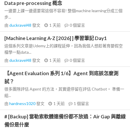
Data pre-processing 概念
一邊要上課一邊還要寫這個不容易! 整個machine learning分成三個
步...
由
duckravel48
發文
1 天前
0
個留言
[Machine Learning A-Z [2026] ] 學習筆記 Day1
這個系列文章是Udemy上的課程延伸，因為我個人想趁著育嬰假空
檔學一點data...
由
duckravel48
發文
1 天前
0
個留言
【Agent Evaluation 系列 1/6】Agent 到底該怎麼測
試？
很多團隊評估 Agent 的方法，其實還停留在評估 Chatbot。 準備一
組...
由
hardness1020
發文
1 天前
1
個留言
# [Backup] 當勒索軟體連備份都不放過：Air Gap 與離線
備份是什麼