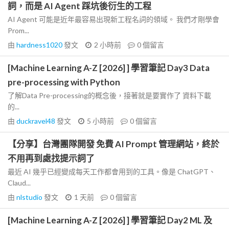
詞，而是 AI Agent 踩坑後衍生的工程
AI Agent 可能是近年最容易出現新工程名詞的領域。 我們才剛學會
Prom...
由
hardness1020
發文
2 小時前
0
個留言
[Machine Learning A-Z [2026] ] 學習筆記 Day3 Data
pre-processing with Python
了解Data Pre-processing的概念後，接著就是要實作了 資料下載
的...
由
duckravel48
發文
5 小時前
0
個留言
【分享】台灣團隊開發 免費 AI Prompt 管理網站，終於
不用再到處找提示詞了
最近 AI 幾乎已經變成每天工作都會用到的工具。像是 ChatGPT、
Claud...
由
nlstudio
發文
1 天前
0
個留言
[Machine Learning A-Z [2026] ] 學習筆記 Day2 ML 及