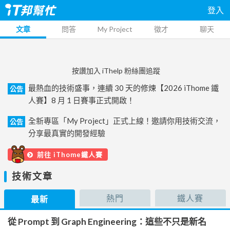
登入
文章
問答
My Project
徵才
聊天
按讚加入 iThelp 粉絲團追蹤
最熱血的技術盛事，連續 30 天的修煉【2026 iThome 鐵
公告
人賽】8 月 1 日賽事正式開啟！
全新專區「My Project」正式上線！邀請你用技術交流，
公告
分享最真實的開發經驗
前往 iThome鐵人賽
技術文章
熱門
鐵人賽
最新
從 Prompt 到 Graph Engineering：這些不只是新名