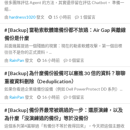
很多團隊評估 Agent 的方法，其實還停留在評估 Chatbot。 準備一
組...
由
hardness1020
發文
15 小時前
1
個留言
# [Backup] 當勒索軟體連備份都不放過：Air Gap 與離線
備份是什麼
前面幾篇提過一個殘酷的現實：現在的勒索軟體攻擊，第一個目標
往往不是你的正式資料，...
由
RainPan
發文
16 小時前
0
個留言
# [Backup] 為什麼備份設備可以塞進 30 倍的資料？聊聊
重複資料刪除（Deduplication）
如果你看過企業級備份設備（例如 Dell PowerProtect DD 系列）...
由
RainPan
發文
16 小時前
0
個留言
# [Backup] 備份界最常被跳過的一步：還原演練，以及
為什麼「沒演練過的備份」等於沒備份
這個系列第4篇聊過「有備份不等於救得回來」，今天把這個主題收