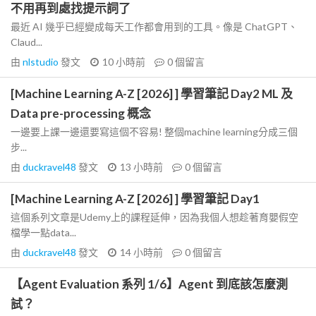
不用再到處找提示詞了
最近 AI 幾乎已經變成每天工作都會用到的工具。像是 ChatGPT、
Claud...
由
nlstudio
發文
10 小時前
0
個留言
[Machine Learning A-Z [2026] ] 學習筆記 Day2 ML 及
Data pre-processing 概念
一邊要上課一邊還要寫這個不容易! 整個machine learning分成三個
步...
由
duckravel48
發文
13 小時前
0
個留言
[Machine Learning A-Z [2026] ] 學習筆記 Day1
這個系列文章是Udemy上的課程延伸，因為我個人想趁著育嬰假空
檔學一點data...
由
duckravel48
發文
14 小時前
0
個留言
【Agent Evaluation 系列 1/6】Agent 到底該怎麼測
試？