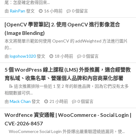
尾：怎麼確定救得回來...
由
RainPan
發文
16 小時前
0
個留言
[OpenCV 學習筆記] 2. 使用 OpenCV 進行影像混合
(Image Blending)
本文將簡單示範如何使用 OpenCV 的 addWeighted 方法進行圖片
的...
由
logohow1020
發文
18 小時前
0
個留言
5 個 WordPress 線上課程 (LMS) 外掛推薦，適合經營教
育私域、收集名單、營運個人品牌和內容商業化部署
📝 這次推薦排除一些近 1 至 2 年的新進品牌，因為它們沒有太多
相關數據可供...
由
Mack Chan
發文
21 小時前
0
個留言
Wordfence 資安通報 | WooCommerce - Social Login |
CVE-2026-8457
WooCommerce Social Login 外掛爆出嚴重驗證繞過漏洞，使...