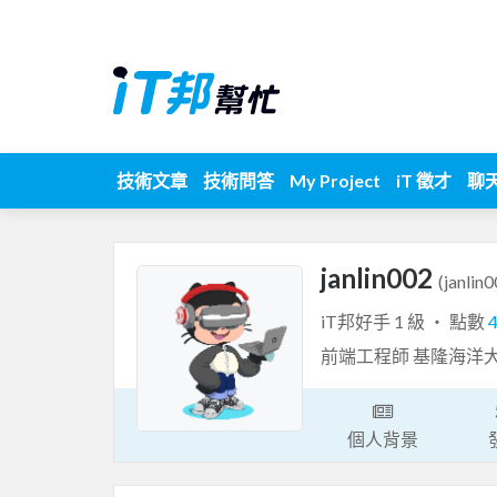
技術文章
技術問答
My Project
iT 徵才
聊
janlin002
(janlin
iT邦好手 1 級 ‧ 點數
前端工程師 基隆海洋
個人背景