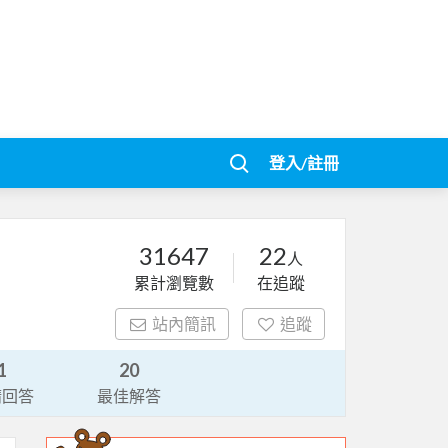
登入/註冊
31647
22
人
累計瀏覽數
在追蹤
站內簡訊
追蹤
1
20
請回答
最佳解答