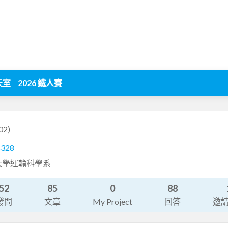
天室
2026 鐵人賽
002)
4328
大學運輸科學系
52
85
0
88
發問
文章
My Project
回答
邀