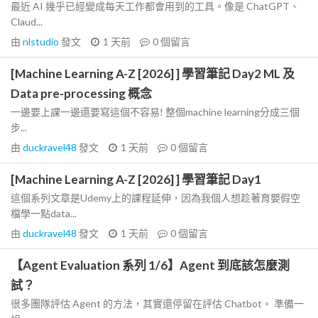
最近 AI 幾乎已經變成每天工作都會用到的工具。像是 ChatGPT、
Claud...
由
nlstudio
發文
1 天前
0
個留言
[Machine Learning A-Z [2026] ] 學習筆記 Day2 ML 及
Data pre-processing 概念
一邊要上課一邊還要寫這個不容易! 整個machine learning分成三個
步...
由
duckravel48
發文
1 天前
0
個留言
[Machine Learning A-Z [2026] ] 學習筆記 Day1
這個系列文章是Udemy上的課程延伸，因為我個人想趁著育嬰假空
檔學一點data...
由
duckravel48
發文
1 天前
0
個留言
【Agent Evaluation 系列 1/6】Agent 到底該怎麼測
試？
很多團隊評估 Agent 的方法，其實還停留在評估 Chatbot。 準備一