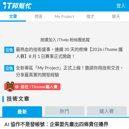
登入
文章
問答
My Project
徵才
聊天
按讚加入 iThelp 粉絲團追蹤
最熱血的技術盛事，連續 30 天的修煉【2026 iThome 鐵
公告
人賽】8 月 1 日賽事正式開啟！
全新專區「My Project」正式上線！邀請你用技術交流，
公告
分享最真實的開發經驗
前往 iThome鐵人賽
技術文章
熱門
鐵人賽
最新
AI 協作不是發帳號：企業要先畫出四條責任邊界