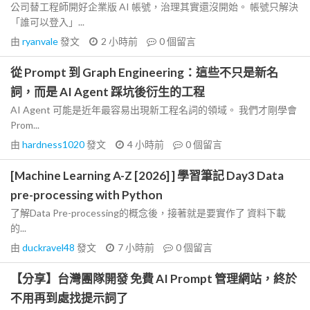
公司替工程師開好企業版 AI 帳號，治理其實還沒開始。 帳號只解決
「誰可以登入」...
由
ryanvale
發文
2 小時前
0
個留言
從 Prompt 到 Graph Engineering：這些不只是新名
詞，而是 AI Agent 踩坑後衍生的工程
AI Agent 可能是近年最容易出現新工程名詞的領域。 我們才剛學會
Prom...
由
hardness1020
發文
4 小時前
0
個留言
[Machine Learning A-Z [2026] ] 學習筆記 Day3 Data
pre-processing with Python
了解Data Pre-processing的概念後，接著就是要實作了 資料下載
的...
由
duckravel48
發文
7 小時前
0
個留言
【分享】台灣團隊開發 免費 AI Prompt 管理網站，終於
不用再到處找提示詞了