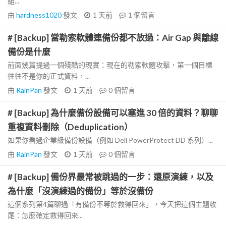
組...
由
hardness1020
發文
1 天前
1
個留言
# [Backup] 當勒索軟體連備份都不放過：Air Gap 與離線
備份是什麼
前面幾篇提過一個殘酷的現實：現在的勒索軟體攻擊，第一個目標
往往不是你的正式資料，...
由
RainPan
發文
1 天前
0
個留言
# [Backup] 為什麼備份設備可以塞進 30 倍的資料？聊聊
重複資料刪除（Deduplication）
如果你看過企業級備份設備（例如 Dell PowerProtect DD 系列）...
由
RainPan
發文
1 天前
0
個留言
# [Backup] 備份界最常被跳過的一步：還原演練，以及
為什麼「沒演練過的備份」等於沒備份
這個系列第4篇聊過「有備份不等於救得回來」，今天把這個主題收
尾：怎麼確定救得回來...