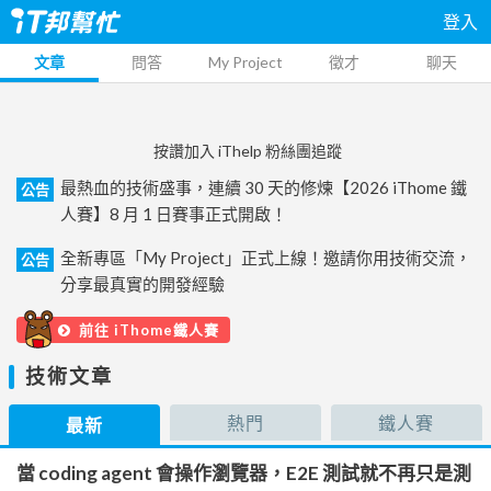
登入
文章
問答
My Project
徵才
聊天
按讚加入 iThelp 粉絲團追蹤
最熱血的技術盛事，連續 30 天的修煉【2026 iThome 鐵
公告
人賽】8 月 1 日賽事正式開啟！
全新專區「My Project」正式上線！邀請你用技術交流，
公告
分享最真實的開發經驗
前往 iThome鐵人賽
技術文章
熱門
鐵人賽
最新
當 coding agent 會操作瀏覽器，E2E 測試就不再只是測