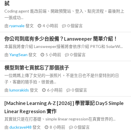
試
Coding agent 能改前端、開啟預覽站、登入、點完流程，最後附上
一張成功...
由
ryanvale
發文
4 小時前
0
個留言
你公司到底有多少台設備？Lansweeper 簡單介紹！
本篇我將會介紹 Lansweeper接著將會依序介紹 PRTG和 SolarWi...
由
YangSean
發文
5 小時前
0
個留言
模型到第七頁就忘了那個孩子
一位媽媽上傳了女兒的一張照片。不是生日也不是什麼特別的日
子，客廳的隨手拍，很普通...
由
lumorakids
發文
6 小時前
0
個留言
[Machine Learning A-Z [2026] ] 學習筆記 Day5 Simple
Linear Regression 實作
其實就只是在打基礎、simple linear regression在真實世界的...
由
duckravel48
發文
8 小時前
0
個留言