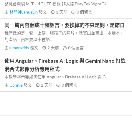
整機台灣製 MIT，4G LTE 模組 非大陸 DrayTek VigorC4...
由
林門神JanusLin
發文
1 天前
0
個留言
同一篇內容翻成十種語言，要換掉的不只是詞，是節日
我們做的是一套「上傳一張孩子的照片，就寫出並畫出一本繪本」
的產品，內容要以十種語...
由
lumorakids
發文
2 天前
0
個留言
使用 Angular、Firebase AI Logic 與 Gemini Nano 打造
混合式影像分析應用程式
本教學將示範如何使用 Angular、Firebase AI Logic 與 G...
由
Connie
發文
2 天前
0
個留言