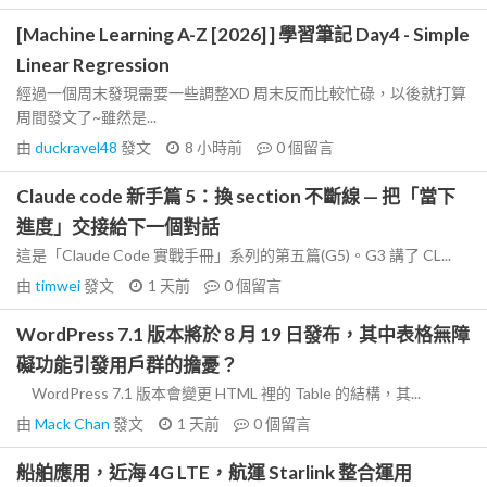
[Machine Learning A-Z [2026] ] 學習筆記 Day4 - Simple
Linear Regression
經過一個周末發現需要一些調整XD 周末反而比較忙碌，以後就打算
周間發文了~雖然是...
由
duckravel48
發文
8 小時前
0
個留言
Claude code 新手篇 5：換 section 不斷線 — 把「當下
進度」交接給下一個對話
這是「Claude Code 實戰手冊」系列的第五篇(G5)。G3 講了 CL...
由
timwei
發文
1 天前
0
個留言
WordPress 7.1 版本將於 8 月 19 日發布，其中表格無障
礙功能引發用戶群的擔憂？
WordPress 7.1 版本會變更 HTML 裡的 Table 的結構，其...
由
Mack Chan
發文
1 天前
0
個留言
船舶應用，近海 4G LTE，航運 Starlink 整合運用