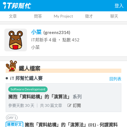
登入
文章
問答
My Project
徵才
聊天
小菜
(
greens2314
)
iT邦新手
4
級 ‧ 點數
452
小菜
鐵人檔案
iT 邦幫忙鐵人賽
回列表
Software Development
擁抱「資料結構」的「演算法」
系列
參賽天數
30
天
｜
共
30
篇文章
訂閱
DAY
1
擁抱「資料結構」的「演算法」(01) - 何謂資料
達標好文