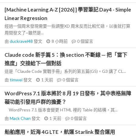
[Machine Learning A-Z [2026] ] 學習筆記 Day4 - Simple
Linear Regression
經過一個周末發現需要一些調整XD 周末反而比較忙碌，以後就打算
周間發文了~雖然是...
由
duckravel48
發文
8 小時前
0
個留言
Claude code 新手篇 5：換 section 不斷線 — 把「當下
進度」交接給下一個對話
這是「Claude Code 實戰手冊」系列的第五篇(G5)。G3 講了 CL...
由
timwei
發文
1 天前
0
個留言
WordPress 7.1 版本將於 8 月 19 日發布，其中表格無障
礙功能引發用戶群的擔憂？
WordPress 7.1 版本會變更 HTML 裡的 Table 的結構，其...
由
Mack Chan
發文
1 天前
0
個留言
船舶應用，近海 4G LTE，航運 Starlink 整合運用