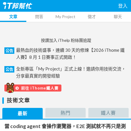
登入
文章
問答
My Project
徵才
聊天
按讚加入 iThelp 粉絲團追蹤
最熱血的技術盛事，連續 30 天的修煉【2026 iThome 鐵
公告
人賽】8 月 1 日賽事正式開啟！
全新專區「My Project」正式上線！邀請你用技術交流，
公告
分享最真實的開發經驗
前往 iThome鐵人賽
技術文章
熱門
鐵人賽
最新
當 coding agent 會操作瀏覽器，E2E 測試就不再只是測