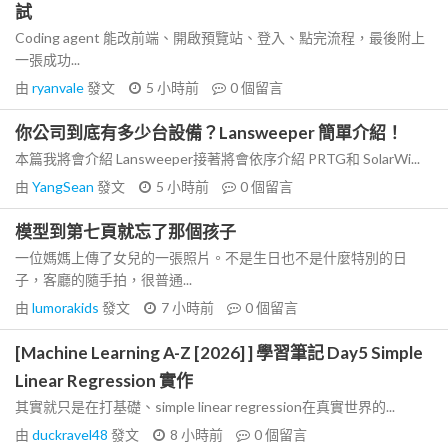
試
Coding agent 能改前端、開啟預覽站、登入、點完流程，最後附上
一張成功...
由
ryanvale
發文
5 小時前
0
個留言
你公司到底有多少台設備？Lansweeper 簡單介紹！
本篇我將會介紹 Lansweeper接著將會依序介紹 PRTG和 SolarWi...
由
YangSean
發文
5 小時前
0
個留言
模型到第七頁就忘了那個孩子
一位媽媽上傳了女兒的一張照片。不是生日也不是什麼特別的日
子，客廳的隨手拍，很普通...
由
lumorakids
發文
7 小時前
0
個留言
[Machine Learning A-Z [2026] ] 學習筆記 Day5 Simple
Linear Regression 實作
其實就只是在打基礎、simple linear regression在真實世界的...
由
duckravel48
發文
8 小時前
0
個留言