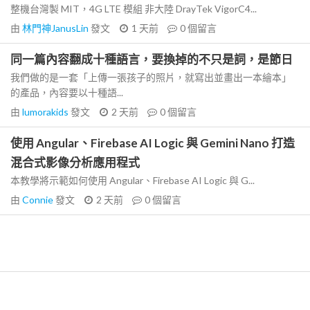
整機台灣製 MIT，4G LTE 模組 非大陸 DrayTek VigorC4...
由
林門神JanusLin
發文
1 天前
0
個留言
同一篇內容翻成十種語言，要換掉的不只是詞，是節日
我們做的是一套「上傳一張孩子的照片，就寫出並畫出一本繪本」
的產品，內容要以十種語...
由
lumorakids
發文
2 天前
0
個留言
使用 Angular、Firebase AI Logic 與 Gemini Nano 打造
混合式影像分析應用程式
本教學將示範如何使用 Angular、Firebase AI Logic 與 G...
由
Connie
發文
2 天前
0
個留言