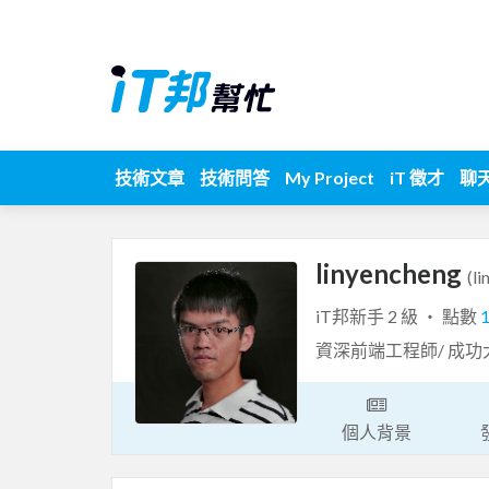
技術文章
技術問答
My Project
iT 徵才
聊
linyencheng
(l
iT邦新手 2 級 ‧ 點數
資深前端工程師/ 成功
個人背景