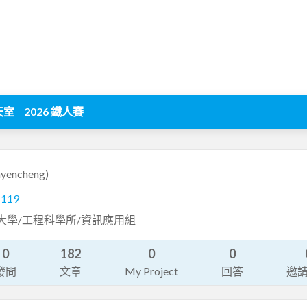
天室
2026 鐵人賽
inyencheng)
1119
大學/工程科學所/資訊應用組
0
182
0
0
發問
文章
My Project
回答
邀