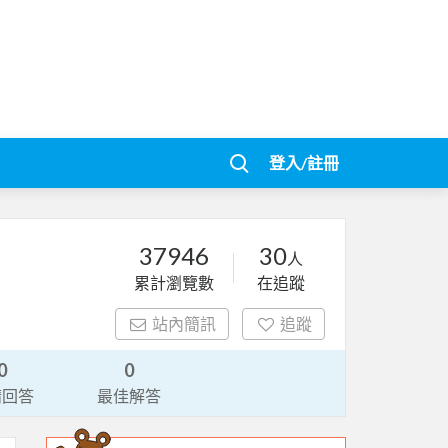
登入/註冊
37946
30
人
累計瀏覽數
在追蹤
站內簡訊
追蹤
0
0
請回答
最佳解答