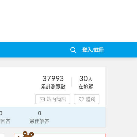
登入/註冊
37993
30
人
累計瀏覽數
在追蹤
站內簡訊
追蹤
0
0
請回答
最佳解答