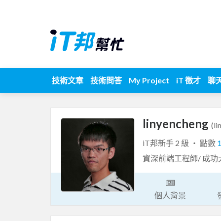
技術文章
技術問答
My Project
iT 徵才
聊
linyencheng
(l
iT邦新手 2 級 ‧ 點數
資深前端工程師/ 成功
個人背景