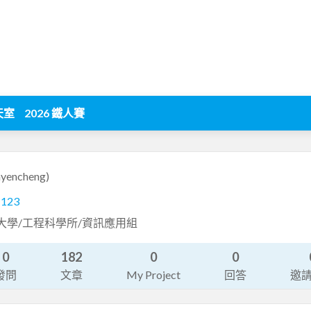
天室
2026 鐵人賽
inyencheng)
1123
大學/工程科學所/資訊應用組
0
182
0
0
發問
文章
My Project
回答
邀