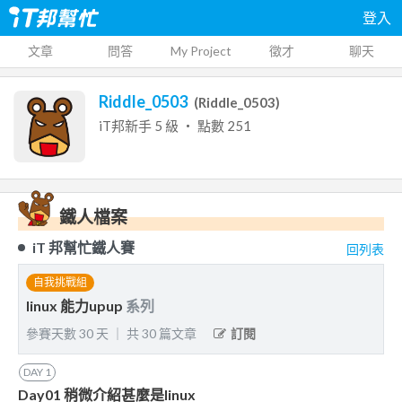
登入
文章
問答
My Project
徵才
聊天
Riddle_0503
(
Riddle_0503
)
iT邦新手
5
級 ‧ 點數
251
鐵人檔案
iT 邦幫忙鐵人賽
回列表
自我挑戰組
linux 能力upup
系列
參賽天數
30
天
｜
共
30
篇文章
訂閱
DAY
1
Day01 稍微介紹甚麼是linux