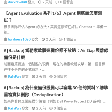
由
duckravel48
發文
2 天前
0
個留言
【Agent Evaluation 系列 1/6】Agent 到底該怎麼測
試？
很多團隊評估 Agent 的方法，其實還停留在評估 Chatbot。 準備一
組...
由
hardness1020
發文
2 天前
1
個留言
# [Backup] 當勒索軟體連備份都不放過：Air Gap 與離線
備份是什麼
前面幾篇提過一個殘酷的現實：現在的勒索軟體攻擊，第一個目標
往往不是你的正式資料，...
由
RainPan
發文
2 天前
0
個留言
# [Backup] 為什麼備份設備可以塞進 30 倍的資料？聊聊
重複資料刪除（Deduplication）
如果你看過企業級備份設備（例如 Dell PowerProtect DD 系列）...
由
RainPan
發文
2 天前
0
個留言