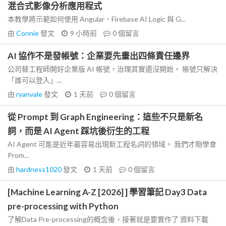
混合式影像分析應用程式
本教學將示範如何使用 Angular、Firebase AI Logic 與 G...
由
Connie
發文
9 小時前
0
個留言
AI 協作不是發帳號：企業要先畫出四條責任邊界
公司替工程師開好企業版 AI 帳號，治理其實還沒開始。 帳號只解決
「誰可以登入」...
由
ryanvale
發文
1 天前
0
個留言
從 Prompt 到 Graph Engineering：這些不只是新名
詞，而是 AI Agent 踩坑後衍生的工程
AI Agent 可能是近年最容易出現新工程名詞的領域。 我們才剛學會
Prom...
由
hardness1020
發文
1 天前
0
個留言
[Machine Learning A-Z [2026] ] 學習筆記 Day3 Data
pre-processing with Python
了解Data Pre-processing的概念後，接著就是要實作了 資料下載