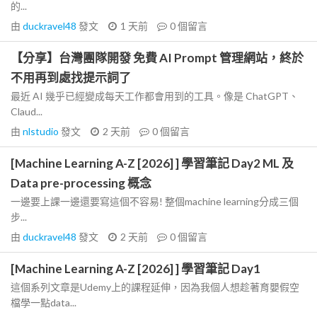
的...
由
duckravel48
發文
1 天前
0
個留言
【分享】台灣團隊開發 免費 AI Prompt 管理網站，終於
不用再到處找提示詞了
最近 AI 幾乎已經變成每天工作都會用到的工具。像是 ChatGPT、
Claud...
由
nlstudio
發文
2 天前
0
個留言
[Machine Learning A-Z [2026] ] 學習筆記 Day2 ML 及
Data pre-processing 概念
一邊要上課一邊還要寫這個不容易! 整個machine learning分成三個
步...
由
duckravel48
發文
2 天前
0
個留言
[Machine Learning A-Z [2026] ] 學習筆記 Day1
這個系列文章是Udemy上的課程延伸，因為我個人想趁著育嬰假空
檔學一點data...