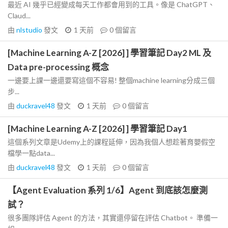
最近 AI 幾乎已經變成每天工作都會用到的工具。像是 ChatGPT、
Claud...
由
nlstudio
發文
1 天前
0
個留言
[Machine Learning A-Z [2026] ] 學習筆記 Day2 ML 及
Data pre-processing 概念
一邊要上課一邊還要寫這個不容易! 整個machine learning分成三個
步...
由
duckravel48
發文
1 天前
0
個留言
[Machine Learning A-Z [2026] ] 學習筆記 Day1
這個系列文章是Udemy上的課程延伸，因為我個人想趁著育嬰假空
檔學一點data...
由
duckravel48
發文
1 天前
0
個留言
【Agent Evaluation 系列 1/6】Agent 到底該怎麼測
試？
很多團隊評估 Agent 的方法，其實還停留在評估 Chatbot。 準備一