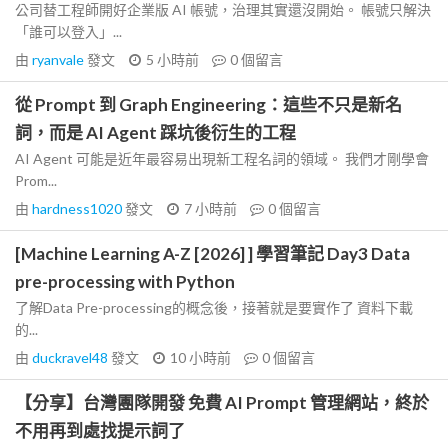
公司替工程師開好企業版 AI 帳號，治理其實還沒開始。 帳號只解決
「誰可以登入」...
由
ryanvale
發文
5 小時前
0
個留言
從 Prompt 到 Graph Engineering：這些不只是新名
詞，而是 AI Agent 踩坑後衍生的工程
AI Agent 可能是近年最容易出現新工程名詞的領域。 我們才剛學會
Prom...
由
hardness1020
發文
7 小時前
0
個留言
[Machine Learning A-Z [2026] ] 學習筆記 Day3 Data
pre-processing with Python
了解Data Pre-processing的概念後，接著就是要實作了 資料下載
的...
由
duckravel48
發文
10 小時前
0
個留言
【分享】台灣團隊開發 免費 AI Prompt 管理網站，終於
不用再到處找提示詞了