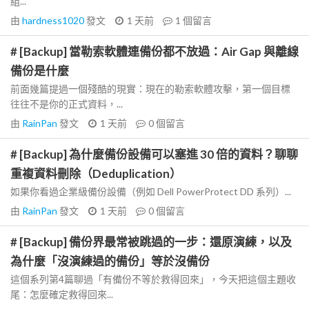
組...
由
hardness1020
發文
1 天前
1
個留言
# [Backup] 當勒索軟體連備份都不放過：Air Gap 與離線
備份是什麼
前面幾篇提過一個殘酷的現實：現在的勒索軟體攻擊，第一個目標
往往不是你的正式資料，...
由
RainPan
發文
1 天前
0
個留言
# [Backup] 為什麼備份設備可以塞進 30 倍的資料？聊聊
重複資料刪除（Deduplication）
如果你看過企業級備份設備（例如 Dell PowerProtect DD 系列）...
由
RainPan
發文
1 天前
0
個留言
# [Backup] 備份界最常被跳過的一步：還原演練，以及
為什麼「沒演練過的備份」等於沒備份
這個系列第4篇聊過「有備份不等於救得回來」，今天把這個主題收
尾：怎麼確定救得回來...