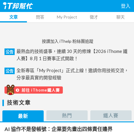
登入
文章
問答
My Project
徵才
聊天
按讚加入 iThelp 粉絲團追蹤
最熱血的技術盛事，連續 30 天的修煉【2026 iThome 鐵
公告
人賽】8 月 1 日賽事正式開啟！
全新專區「My Project」正式上線！邀請你用技術交流，
公告
分享最真實的開發經驗
前往 iThome鐵人賽
技術文章
熱門
鐵人賽
最新
AI 協作不是發帳號：企業要先畫出四條責任邊界