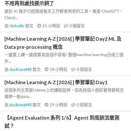
不用再到處找提示詞了
最近 AI 幾乎已經變成每天工作都會用到的工具。像是 ChatGPT、
Claud...
由
nlstudio
發文
15 小時前
0
個留言
[Machine Learning A-Z [2026] ] 學習筆記 Day2 ML 及
Data pre-processing 概念
一邊要上課一邊還要寫這個不容易! 整個machine learning分成三個
步...
由
duckravel48
發文
18 小時前
0
個留言
[Machine Learning A-Z [2026] ] 學習筆記 Day1
這個系列文章是Udemy上的課程延伸，因為我個人想趁著育嬰假空
檔學一點data...
由
duckravel48
發文
19 小時前
0
個留言
【Agent Evaluation 系列 1/6】Agent 到底該怎麼測
試？