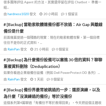
很多團隊評估 Agent 的方法，其實還停留在評估 Chatbot。 準備一
組...
由
hardness1020
發文
20 小時前
1
個留言
# [Backup] 當勒索軟體連備份都不放過：Air Gap 與離線
備份是什麼
前面幾篇提過一個殘酷的現實：現在的勒索軟體攻擊，第一個目標
往往不是你的正式資料，...
由
RainPan
發文
21 小時前
0
個留言
# [Backup] 為什麼備份設備可以塞進 30 倍的資料？聊聊
重複資料刪除（Deduplication）
如果你看過企業級備份設備（例如 Dell PowerProtect DD 系列）...
由
RainPan
發文
1 天前
0
個留言
# [Backup] 備份界最常被跳過的一步：還原演練，以及
為什麼「沒演練過的備份」等於沒備份
這個系列第4篇聊過「有備份不等於救得回來」，今天把這個主題收