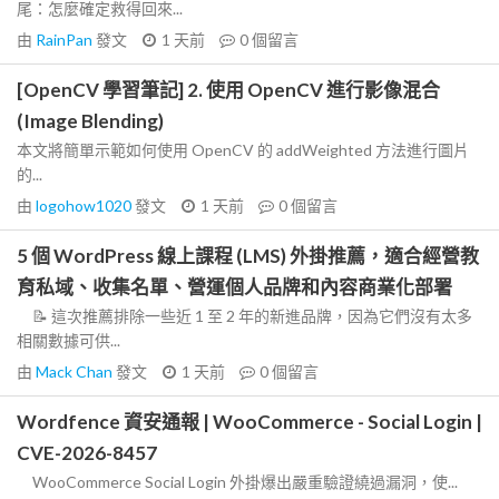
尾：怎麼確定救得回來...
由
RainPan
發文
1 天前
0
個留言
[OpenCV 學習筆記] 2. 使用 OpenCV 進行影像混合
(Image Blending)
本文將簡單示範如何使用 OpenCV 的 addWeighted 方法進行圖片
的...
由
logohow1020
發文
1 天前
0
個留言
5 個 WordPress 線上課程 (LMS) 外掛推薦，適合經營教
育私域、收集名單、營運個人品牌和內容商業化部署
📝 這次推薦排除一些近 1 至 2 年的新進品牌，因為它們沒有太多
相關數據可供...
由
Mack Chan
發文
1 天前
0
個留言
Wordfence 資安通報 | WooCommerce - Social Login |
CVE-2026-8457
WooCommerce Social Login 外掛爆出嚴重驗證繞過漏洞，使...