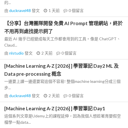
的...
由
duckravel48
發文
1 天前
0
個留言
【分享】台灣團隊開發 免費 AI Prompt 管理網站，終於
不用再到處找提示詞了
最近 AI 幾乎已經變成每天工作都會用到的工具。像是 ChatGPT、
Claud...
由
nlstudio
發文
2 天前
0
個留言
[Machine Learning A-Z [2026] ] 學習筆記 Day2 ML 及
Data pre-processing 概念
一邊要上課一邊還要寫這個不容易! 整個machine learning分成三個
步...
由
duckravel48
發文
2 天前
0
個留言
[Machine Learning A-Z [2026] ] 學習筆記 Day1
這個系列文章是Udemy上的課程延伸，因為我個人想趁著育嬰假空
檔學一點data...