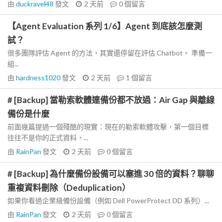
由
duckravel48
發文
2 天前
0
個留言
【Agent Evaluation 系列 1/6】Agent 到底該怎麼測
試？
很多團隊評估 Agent 的方法，其實還停留在評估 Chatbot。 準備一
組...
由
hardness1020
發文
2 天前
1
個留言
# [Backup] 當勒索軟體連備份都不放過：Air Gap 與離線
備份是什麼
前面幾篇提過一個殘酷的現實：現在的勒索軟體攻擊，第一個目標
往往不是你的正式資料，...
由
RainPan
發文
2 天前
0
個留言
# [Backup] 為什麼備份設備可以塞進 30 倍的資料？聊聊
重複資料刪除（Deduplication）
如果你看過企業級備份設備（例如 Dell PowerProtect DD 系列）...
由
RainPan
發文
2 天前
0
個留言