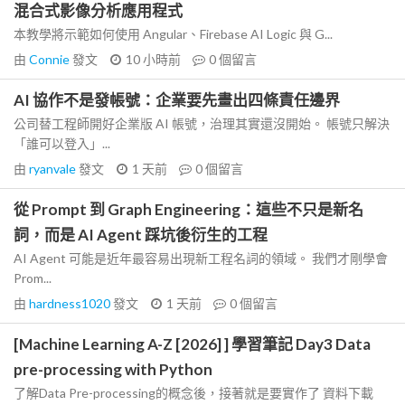
混合式影像分析應用程式
本教學將示範如何使用 Angular、Firebase AI Logic 與 G...
由
Connie
發文
10 小時前
0
個留言
AI 協作不是發帳號：企業要先畫出四條責任邊界
公司替工程師開好企業版 AI 帳號，治理其實還沒開始。 帳號只解決
「誰可以登入」...
由
ryanvale
發文
1 天前
0
個留言
從 Prompt 到 Graph Engineering：這些不只是新名
詞，而是 AI Agent 踩坑後衍生的工程
AI Agent 可能是近年最容易出現新工程名詞的領域。 我們才剛學會
Prom...
由
hardness1020
發文
1 天前
0
個留言
[Machine Learning A-Z [2026] ] 學習筆記 Day3 Data
pre-processing with Python
了解Data Pre-processing的概念後，接著就是要實作了 資料下載