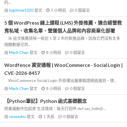
的...
由
logohow1020
發文
5 小時前
0
個留言
5 個 WordPress 線上課程 (LMS) 外掛推薦，適合經營教
育私域、收集名單、營運個人品牌和內容商業化部署
📝 這次推薦排除一些近 1 至 2 年的新進品牌，因為它們沒有太多
相關數據可供...
由
Mack Chan
發文
8 小時前
0
個留言
Wordfence 資安通報 | WooCommerce - Social Login |
CVE-2026-8457
WooCommerce Social Login 外掛爆出嚴重驗證繞過漏洞，使...
由
Mack Chan
發文
8 小時前
0
個留言
【Python筆記】Python 函式基礎觀念
把重複動作包起來 生活情境：每天打招呼 def say_hello():...
由
reneezhu
發文
1 天前
0
個留言