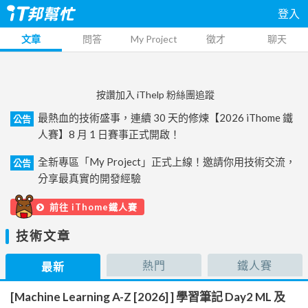
登入
文章
問答
My Project
徵才
聊天
按讚加入 iThelp 粉絲團追蹤
最熱血的技術盛事，連續 30 天的修煉【2026 iThome 鐵
公告
人賽】8 月 1 日賽事正式開啟！
全新專區「My Project」正式上線！邀請你用技術交流，
公告
分享最真實的開發經驗
前往 iThome鐵人賽
技術文章
熱門
鐵人賽
最新
[Machine Learning A-Z [2026] ] 學習筆記 Day2 ML 及