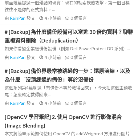
前面幾篇提過一個殘酷的現實：現在的勒索軟體攻擊，第一個目標
往往不是你的正式資料，...
由
RainPan
發文
4 小時前
0
個留言
# [Backup] 為什麼備份設備可以塞進 30 倍的資料？聊聊
重複資料刪除（Deduplication）
如果你看過企業級備份設備（例如 Dell PowerProtect DD 系列）...
由
RainPan
發文
4 小時前
0
個留言
# [Backup] 備份界最常被跳過的一步：還原演練，以及
為什麼「沒演練過的備份」等於沒備份
這個系列第4篇聊過「有備份不等於救得回來」，今天把這個主題收
尾：怎麼確定救得回來...
由
RainPan
發文
4 小時前
0
個留言
[OpenCV 學習筆記] 2. 使用 OpenCV 進行影像混合
(Image Blending)
本文將簡單示範如何使用 OpenCV 的 addWeighted 方法進行圖片