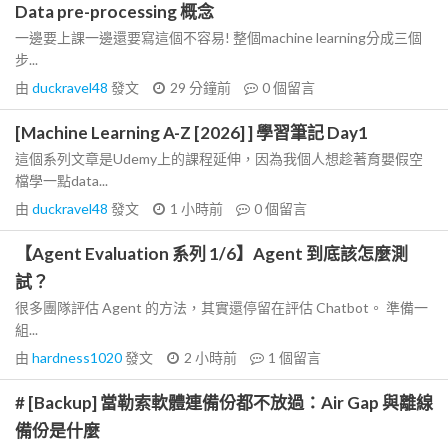
Data pre-processing 概念
一邊要上課一邊還要寫這個不容易! 整個machine learning分成三個
步...
由
duckravel48
發文
29 分鐘前
0
個留言
[Machine Learning A-Z [2026] ] 學習筆記 Day1
這個系列文章是Udemy上的課程延伸，因為我個人想趁著育嬰假空
檔學一點data...
由
duckravel48
發文
1 小時前
0
個留言
【Agent Evaluation 系列 1/6】Agent 到底該怎麼測
試？
很多團隊評估 Agent 的方法，其實還停留在評估 Chatbot。 準備一
組...
由
hardness1020
發文
2 小時前
1
個留言
# [Backup] 當勒索軟體連備份都不放過：Air Gap 與離線
備份是什麼