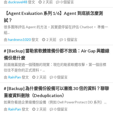
由
duckravel48
發文
2 天前
0
個留言
【Agent Evaluation 系列 1/6】Agent 到底該怎麼測
試？
很多團隊評估 Agent 的方法，其實還停留在評估 Chatbot。 準備一
組...
由
hardness1020
發文
2 天前
1
個留言
# [Backup] 當勒索軟體連備份都不放過：Air Gap 與離線
備份是什麼
前面幾篇提過一個殘酷的現實：現在的勒索軟體攻擊，第一個目標
往往不是你的正式資料，...
由
RainPan
發文
2 天前
0
個留言
# [Backup] 為什麼備份設備可以塞進 30 倍的資料？聊聊
重複資料刪除（Deduplication）
如果你看過企業級備份設備（例如 Dell PowerProtect DD 系列）...
由
RainPan
發文
2 天前
0
個留言