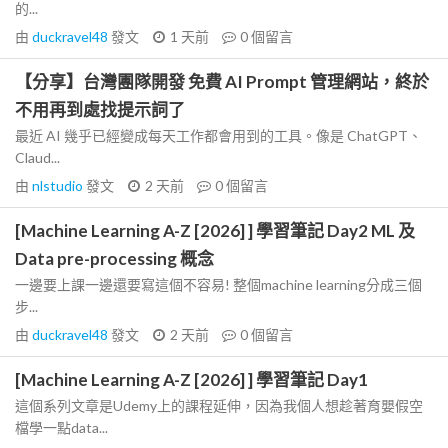
的...
由
duckravel48
發文
1 天前
0
個留言
【分享】台灣團隊開發 免費 AI Prompt 管理網站，終於
不用再到處找提示詞了
最近 AI 幾乎已經變成每天工作都會用到的工具。像是 ChatGPT、
Claud...
由
nlstudio
發文
2 天前
0
個留言
[Machine Learning A-Z [2026] ] 學習筆記 Day2 ML 及
Data pre-processing 概念
一邊要上課一邊還要寫這個不容易! 整個machine learning分成三個
步...
由
duckravel48
發文
2 天前
0
個留言
[Machine Learning A-Z [2026] ] 學習筆記 Day1
這個系列文章是Udemy上的課程延伸，因為我個人想趁著育嬰假空
檔學一點data...