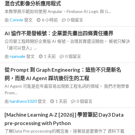
混合式影像分析應用程式
本教學將示範如何使用 Angular、Firebase AI Logic 與 G...
由
Connie
發文
6 小時前
0
個留言
AI 協作不是發帳號：企業要先畫出四條責任邊界
公司替工程師開好企業版 AI 帳號，治理其實還沒開始。 帳號只解決
「誰可以登入」...
由
ryanvale
發文
1 天前
0
個留言
從 Prompt 到 Graph Engineering：這些不只是新名
詞，而是 AI Agent 踩坑後衍生的工程
AI Agent 可能是近年最容易出現新工程名詞的領域。 我們才剛學會
Prom...
由
hardness1020
發文
1 天前
0
個留言
[Machine Learning A-Z [2026] ] 學習筆記 Day3 Data
pre-processing with Python
了解Data Pre-processing的概念後，接著就是要實作了 資料下載