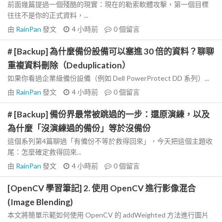
前面幾篇提過一個殘酷的現實：現在的勒索軟體攻擊，第一個目標
往往不是你的正式資料，...
由
RainPan
發文
4 小時前
0
個留言
# [Backup] 為什麼備份設備可以塞進 30 倍的資料？聊聊
重複資料刪除（Deduplication）
如果你看過企業級備份設備（例如 Dell PowerProtect DD 系列）...
由
RainPan
發文
4 小時前
0
個留言
# [Backup] 備份界最常被跳過的一步：還原演練，以及
為什麼「沒演練過的備份」等於沒備份
這個系列第4篇聊過「有備份不等於救得回來」，今天把這個主題收
尾：怎麼確定救得回來...
由
RainPan
發文
4 小時前
0
個留言
[OpenCV 學習筆記] 2. 使用 OpenCV 進行影像混合
(Image Blending)
本文將簡單示範如何使用 OpenCV 的 addWeighted 方法進行圖片