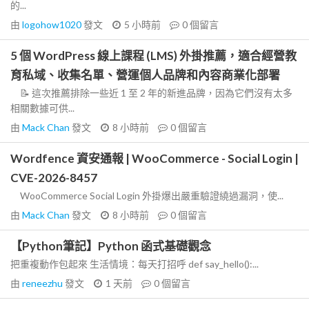
的...
由
logohow1020
發文
5 小時前
0
個留言
5 個 WordPress 線上課程 (LMS) 外掛推薦，適合經營教
育私域、收集名單、營運個人品牌和內容商業化部署
📝 這次推薦排除一些近 1 至 2 年的新進品牌，因為它們沒有太多
相關數據可供...
由
Mack Chan
發文
8 小時前
0
個留言
Wordfence 資安通報 | WooCommerce - Social Login |
CVE-2026-8457
WooCommerce Social Login 外掛爆出嚴重驗證繞過漏洞，使...
由
Mack Chan
發文
8 小時前
0
個留言
【Python筆記】Python 函式基礎觀念
把重複動作包起來 生活情境：每天打招呼 def say_hello():...
由
reneezhu
發文
1 天前
0
個留言