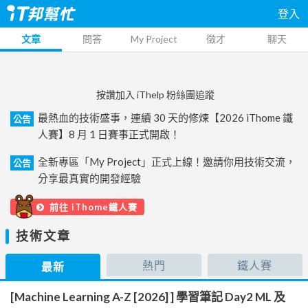
登入
文章
問答
My Project
徵才
聊天
按讚加入 iThelp 粉絲團追蹤
最熱血的技術盛事，連續 30 天的修煉【2026 iThome 鐵
公告
人賽】8 月 1 日賽事正式開啟！
全新專區「My Project」正式上線！邀請你用技術交流，
公告
分享最真實的開發經驗
前往 iThome鐵人賽
技術文章
熱門
鐵人賽
最新
[Machine Learning A-Z [2026] ] 學習筆記 Day2 ML 及