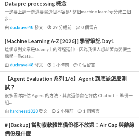
Data pre-processing 概念
一邊要上課一邊還要寫這個不容易! 整個machine learning分成三個
步...
由
duckravel48
發文
29 分鐘前
0
個留言
[Machine Learning A-Z [2026] ] 學習筆記 Day1
這個系列文章是Udemy上的課程延伸，因為我個人想趁著育嬰假空
檔學一點data...
由
duckravel48
發文
1 小時前
0
個留言
【Agent Evaluation 系列 1/6】Agent 到底該怎麼測
試？
很多團隊評估 Agent 的方法，其實還停留在評估 Chatbot。 準備一
組...
由
hardness1020
發文
2 小時前
1
個留言
# [Backup] 當勒索軟體連備份都不放過：Air Gap 與離線
備份是什麼