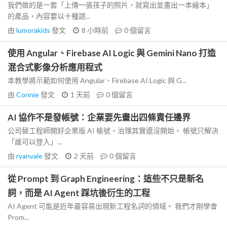
我們做的是一套「上傳一張孩子的照片，就寫出並畫出一本繪本」
的產品，內容要以十種語...
由
lumorakids
發文
8 小時前
0
個留言
使用 Angular、Firebase AI Logic 與 Gemini Nano 打造
混合式影像分析應用程式
本教學將示範如何使用 Angular、Firebase AI Logic 與 G...
由
Connie
發文
1 天前
0
個留言
AI 協作不是發帳號：企業要先畫出四條責任邊界
公司替工程師開好企業版 AI 帳號，治理其實還沒開始。 帳號只解決
「誰可以登入」...
由
ryanvale
發文
2 天前
0
個留言
從 Prompt 到 Graph Engineering：這些不只是新名
詞，而是 AI Agent 踩坑後衍生的工程
AI Agent 可能是近年最容易出現新工程名詞的領域。 我們才剛學會
Prom...