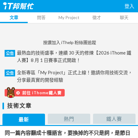
登入
文章
問答
My Project
徵才
聊天
按讚加入 iThelp 粉絲團追蹤
最熱血的技術盛事，連續 30 天的修煉【2026 iThome 鐵
公告
人賽】8 月 1 日賽事正式開啟！
全新專區「My Project」正式上線！邀請你用技術交流，
公告
分享最真實的開發經驗
前往 iThome鐵人賽
技術文章
熱門
鐵人賽
最新
同一篇內容翻成十種語言，要換掉的不只是詞，是節日