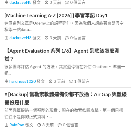
由
duckravel48
發文
3 天前
0
個留言
[Machine Learning A-Z [2026] ] 學習筆記 Day1
這個系列文章是Udemy上的課程延伸，因為我個人想趁著育嬰假空
檔學一點data...
由
duckravel48
發文
3 天前
0
個留言
【Agent Evaluation 系列 1/6】Agent 到底該怎麼測
試？
很多團隊評估 Agent 的方法，其實還停留在評估 Chatbot。 準備一
組...
由
hardness1020
發文
3 天前
1
個留言
# [Backup] 當勒索軟體連備份都不放過：Air Gap 與離線
備份是什麼
前面幾篇提過一個殘酷的現實：現在的勒索軟體攻擊，第一個目標
往往不是你的正式資料，...
由
RainPan
發文
3 天前
0
個留言