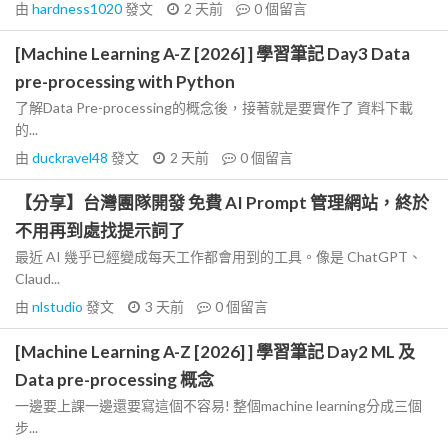
由
hardness1020
發文
2 天前
0
個留言
[Machine Learning A-Z [2026] ] 學習筆記 Day3 Data
pre-processing with Python
了解Data Pre-processing的概念後，接著就是要實作了 資料下載
的...
由
duckravel48
發文
2 天前
0
個留言
【分享】台灣團隊開發 免費 AI Prompt 管理網站，終於
不用再到處找提示詞了
最近 AI 幾乎已經變成每天工作都會用到的工具。像是 ChatGPT、
Claud...
由
nlstudio
發文
3 天前
0
個留言
[Machine Learning A-Z [2026] ] 學習筆記 Day2 ML 及
Data pre-processing 概念
一邊要上課一邊還要寫這個不容易! 整個machine learning分成三個
步...