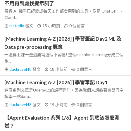
不用再到處找提示詞了
最近 AI 幾乎已經變成每天工作都會用到的工具。像是 ChatGPT、
Claud...
由
nlstudio
發文
15 小時前
0
個留言
[Machine Learning A-Z [2026] ] 學習筆記 Day2 ML 及
Data pre-processing 概念
一邊要上課一邊還要寫這個不容易! 整個machine learning分成三個
步...
由
duckravel48
發文
18 小時前
0
個留言
[Machine Learning A-Z [2026] ] 學習筆記 Day1
這個系列文章是Udemy上的課程延伸，因為我個人想趁著育嬰假空
檔學一點data...
由
duckravel48
發文
19 小時前
0
個留言
【Agent Evaluation 系列 1/6】Agent 到底該怎麼測
試？