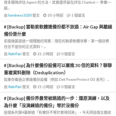
很多團隊評估 Agent 的方法，其實還停留在評估 Chatbot。 準備一
組...
由
hardness1020
發文
20 小時前
1
個留言
# [Backup] 當勒索軟體連備份都不放過：Air Gap 與離線
備份是什麼
前面幾篇提過一個殘酷的現實：現在的勒索軟體攻擊，第一個目標
往往不是你的正式資料，...
由
RainPan
發文
21 小時前
0
個留言
# [Backup] 為什麼備份設備可以塞進 30 倍的資料？聊聊
重複資料刪除（Deduplication）
如果你看過企業級備份設備（例如 Dell PowerProtect DD 系列）...
由
RainPan
發文
21 小時前
0
個留言
# [Backup] 備份界最常被跳過的一步：還原演練，以及
為什麼「沒演練過的備份」等於沒備份
這個系列第4篇聊過「有備份不等於救得回來」，今天把這個主題收