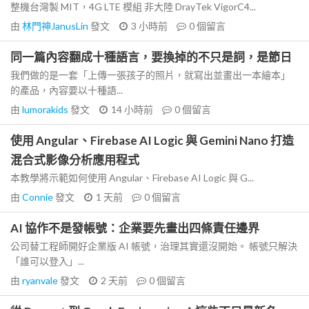
整機台灣製 MIT，4G LTE 模組 非大陸 DrayTek VigorC4...
由
林門神JanusLin
發文
3 小時前
0
個留言
同一篇內容翻成十種語言，要換掉的不只是詞，是節日
我們做的是一套「上傳一張孩子的照片，就寫出並畫出一本繪本」
的產品，內容要以十種語...
由
lumorakids
發文
14 小時前
0
個留言
使用 Angular、Firebase AI Logic 與 Gemini Nano 打造
混合式影像分析應用程式
本教學將示範如何使用 Angular、Firebase AI Logic 與 G...
由
Connie
發文
1 天前
0
個留言
AI 協作不是發帳號：企業要先畫出四條責任邊界
公司替工程師開好企業版 AI 帳號，治理其實還沒開始。 帳號只解決
「誰可以登入」...
由
ryanvale
發文
2 天前
0
個留言