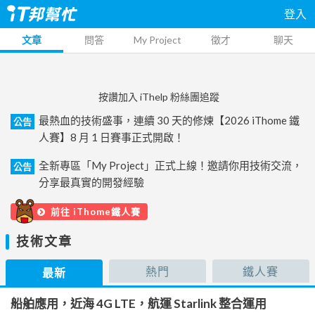
登入
文章
問答
My Project
徵才
聊天
按讚加入 iThelp 粉絲團追蹤
最熱血的技術盛事，連續 30 天的修煉【2026 iThome 鐵
公告
人賽】8 月 1 日賽事正式開啟！
全新專區「My Project」正式上線！邀請你用技術交流，
公告
分享最真實的開發經驗
前往 iThome鐵人賽
技術文章
熱門
鐵人賽
最新
船舶應用，近海 4G LTE，航運 Starlink 整合運用