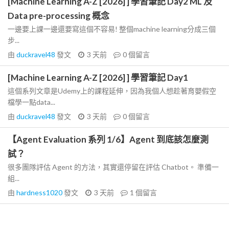
[Machine Learning A-Z [2026] ] 學習筆記 Day2 ML 及
Data pre-processing 概念
一邊要上課一邊還要寫這個不容易! 整個machine learning分成三個
步...
由
duckravel48
發文
3 天前
0
個留言
[Machine Learning A-Z [2026] ] 學習筆記 Day1
這個系列文章是Udemy上的課程延伸，因為我個人想趁著育嬰假空
檔學一點data...
由
duckravel48
發文
3 天前
0
個留言
【Agent Evaluation 系列 1/6】Agent 到底該怎麼測
試？
很多團隊評估 Agent 的方法，其實還停留在評估 Chatbot。 準備一
組...
由
hardness1020
發文
3 天前
1
個留言