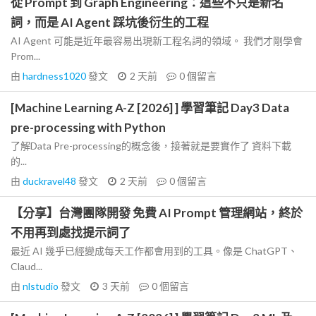
從 Prompt 到 Graph Engineering：這些不只是新名
詞，而是 AI Agent 踩坑後衍生的工程
AI Agent 可能是近年最容易出現新工程名詞的領域。 我們才剛學會
Prom...
由
hardness1020
發文
2 天前
0
個留言
[Machine Learning A-Z [2026] ] 學習筆記 Day3 Data
pre-processing with Python
了解Data Pre-processing的概念後，接著就是要實作了 資料下載
的...
由
duckravel48
發文
2 天前
0
個留言
【分享】台灣團隊開發 免費 AI Prompt 管理網站，終於
不用再到處找提示詞了
最近 AI 幾乎已經變成每天工作都會用到的工具。像是 ChatGPT、
Claud...
由
nlstudio
發文
3 天前
0
個留言