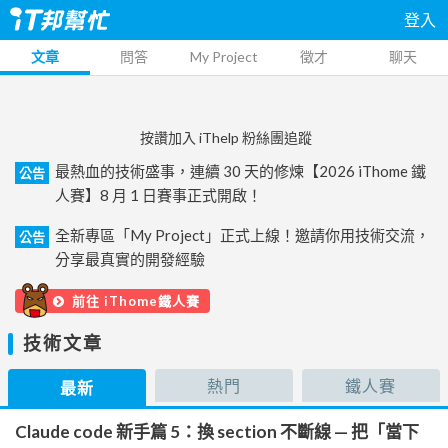
登入
文章
問答
My Project
徵才
聊天
按讚加入 iThelp 粉絲團追蹤
最熱血的技術盛事，連續 30 天的修煉【2026 iThome 鐵
公告
人賽】8 月 1 日賽事正式開啟！
全新專區「My Project」正式上線！邀請你用技術交流，
公告
分享最真實的開發經驗
前往 iThome鐵人賽
技術文章
熱門
鐵人賽
最新
Claude code 新手篇 5：換 section 不斷線 — 把「當下