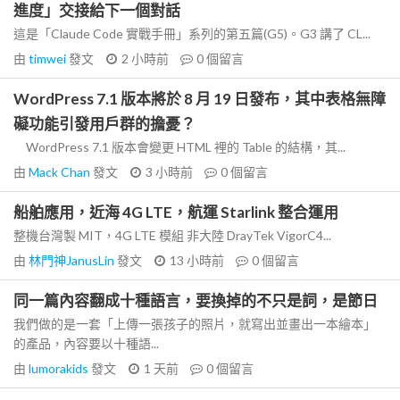
進度」交接給下一個對話
這是「Claude Code 實戰手冊」系列的第五篇(G5)。G3 講了 CL...
由
timwei
發文
2 小時前
0
個留言
WordPress 7.1 版本將於 8 月 19 日發布，其中表格無障
礙功能引發用戶群的擔憂？
WordPress 7.1 版本會變更 HTML 裡的 Table 的結構，其...
由
Mack Chan
發文
3 小時前
0
個留言
船舶應用，近海 4G LTE，航運 Starlink 整合運用
整機台灣製 MIT，4G LTE 模組 非大陸 DrayTek VigorC4...
由
林門神JanusLin
發文
13 小時前
0
個留言
同一篇內容翻成十種語言，要換掉的不只是詞，是節日
我們做的是一套「上傳一張孩子的照片，就寫出並畫出一本繪本」
的產品，內容要以十種語...
由
lumorakids
發文
1 天前
0
個留言