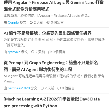
使用 Angular、Firebase AI Logic 與 Gemini Nano 打造
混合式影像分析應用程式
本教學將示範如何使用 Angular、Firebase AI Logic 與 G...
由
Connie
發文
2 天前
0
個留言
AI 協作不是發帳號：企業要先畫出四條責任邊界
公司替工程師開好企業版 AI 帳號，治理其實還沒開始。 帳號只解決
「誰可以登入」...
由
ryanvale
發文
2 天前
0
個留言
從 Prompt 到 Graph Engineering：這些不只是新名
詞，而是 AI Agent 踩坑後衍生的工程
AI Agent 可能是近年最容易出現新工程名詞的領域。 我們才剛學會
Prom...
由
hardness1020
發文
2 天前
0
個留言
[Machine Learning A-Z [2026] ] 學習筆記 Day3 Data
pre-processing with Python