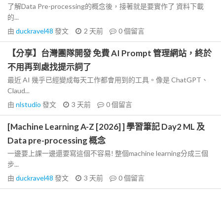
了解Data Pre-processing的概念後，接著就是要實作了 資料下載
的...
由
duckravel48
發文
2 天前
0
個留言
【分享】台灣團隊開發 免費 AI Prompt 管理網站，終於
不用再到處找提示詞了
最近 AI 幾乎已經變成每天工作都會用到的工具。像是 ChatGPT、
Claud...
由
nlstudio
發文
3 天前
0
個留言
[Machine Learning A-Z [2026] ] 學習筆記 Day2 ML 及
Data pre-processing 概念
一邊要上課一邊還要寫這個不容易! 整個machine learning分成三個
步...
由
duckravel48
發文
3 天前
0
個留言