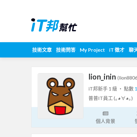
技術文章
技術問答
My Project
iT 徵才
聊
lion_inin
(lion880
iT邦新手 1 級 ‧ 點數
普普IT員工 (｡◕∀◕｡)
個人背景