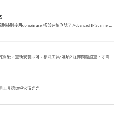
夾
試試這個....至於特定權限，目前只想到掃到後用domain user帳號連線測試了 Advanced IP Scannerhttps://www.advanc...
那是之前的安裝殘餘影響，請移除乾淨後，重新安裝即可。移除工具: 選項2 除非問題嚴重，才需要進行全機重灌。
有專用工具讓你把它清光光