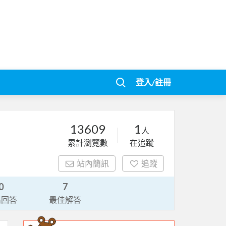
登入/註冊
13609
1
人
累計瀏覽數
在追蹤
站內簡訊
追蹤
0
7
請回答
最佳解答