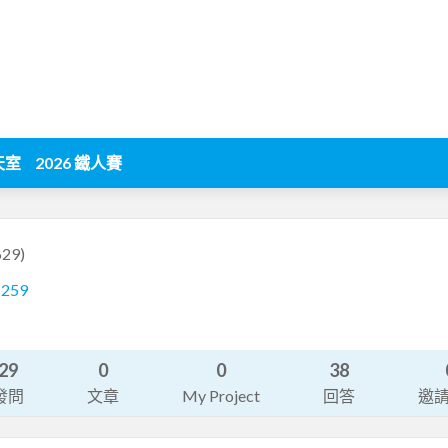
天室
2026 鐵人賽
629)
1259
29
0
0
38
發問
文章
My Project
回答
邀