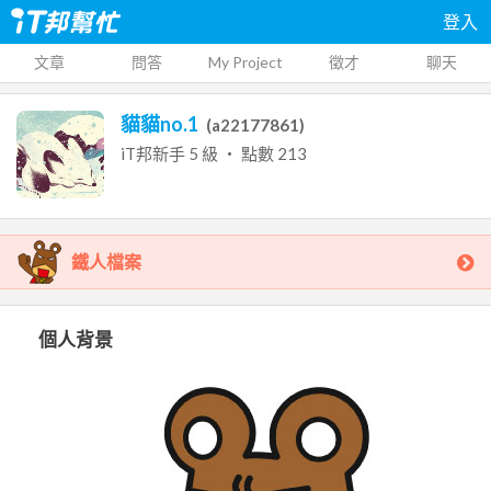
登入
文章
問答
My Project
徵才
聊天
貓貓no.1
(
a22177861
)
iT邦新手
5
級 ‧ 點數
213
鐵人檔案
個人背景