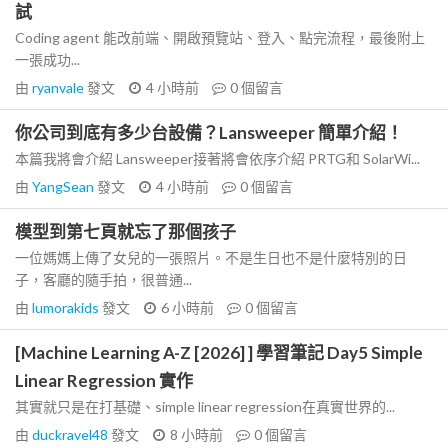
試
Coding agent 能改前端、開啟預覽站、登入、點完流程，最後附上
一張成功...
由
ryanvale
發文
4 小時前
0
個留言
你公司到底有多少台設備？Lansweeper 簡單介紹！
本篇我將會介紹 Lansweeper接著將會依序介紹 PRTG和 SolarWi...
由
YangSean
發文
4 小時前
0
個留言
模型到第七頁就忘了那個孩子
一位媽媽上傳了女兒的一張照片。不是生日也不是什麼特別的日
子，客廳的隨手拍，很普通...
由
lumorakids
發文
6 小時前
0
個留言
[Machine Learning A-Z [2026] ] 學習筆記 Day5 Simple
Linear Regression 實作
其實就只是在打基礎、simple linear regression在真實世界的...
由
duckravel48
發文
8 小時前
0
個留言