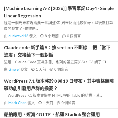
[Machine Learning A-Z [2026] ] 學習筆記 Day4 - Simple
Linear Regression
經過一個周末發現需要一些調整XD 周末反而比較忙碌，以後就打算
周間發文了~雖然是...
由
duckravel48
發文
8 小時前
0
個留言
Claude code 新手篇 5：換 section 不斷線 — 把「當下
進度」交接給下一個對話
這是「Claude Code 實戰手冊」系列的第五篇(G5)。G3 講了 CL...
由
timwei
發文
1 天前
0
個留言
WordPress 7.1 版本將於 8 月 19 日發布，其中表格無障
礙功能引發用戶群的擔憂？
WordPress 7.1 版本會變更 HTML 裡的 Table 的結構，其...
由
Mack Chan
發文
1 天前
0
個留言
船舶應用，近海 4G LTE，航運 Starlink 整合運用