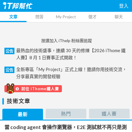
登入
文章
問答
My Project
徵才
聊天
按讚加入 iThelp 粉絲團追蹤
最熱血的技術盛事，連續 30 天的修煉【2026 iThome 鐵
公告
人賽】8 月 1 日賽事正式開啟！
全新專區「My Project」正式上線！邀請你用技術交流，
公告
分享最真實的開發經驗
前往 iThome鐵人賽
技術文章
熱門
鐵人賽
最新
當 coding agent 會操作瀏覽器，E2E 測試就不再只是測