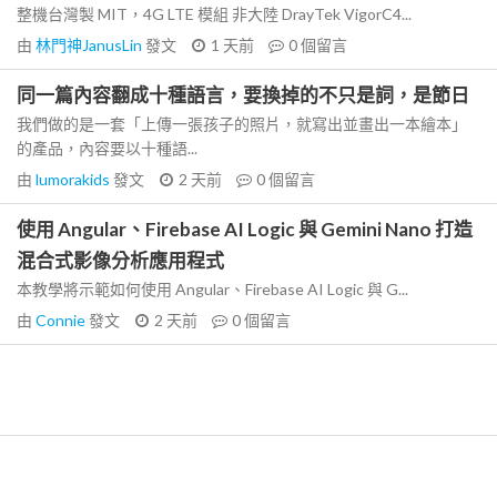
整機台灣製 MIT，4G LTE 模組 非大陸 DrayTek VigorC4...
由
林門神JanusLin
發文
1 天前
0
個留言
同一篇內容翻成十種語言，要換掉的不只是詞，是節日
我們做的是一套「上傳一張孩子的照片，就寫出並畫出一本繪本」
的產品，內容要以十種語...
由
lumorakids
發文
2 天前
0
個留言
使用 Angular、Firebase AI Logic 與 Gemini Nano 打造
混合式影像分析應用程式
本教學將示範如何使用 Angular、Firebase AI Logic 與 G...
由
Connie
發文
2 天前
0
個留言